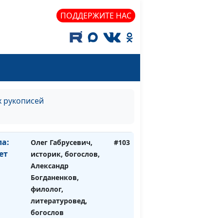
филолог,
ПОДДЕРЖИТЕ НАС
литературовед,
богослов
совсем
Олег Габрусевич,
#104
историк, богослов,
Александр
Богданенков,
филолог,
х рукописей
литературовед,
богослов
а:
Олег Габрусевич,
#103
ет
историк, богослов,
Александр
Богданенков,
филолог,
литературовед,
богослов