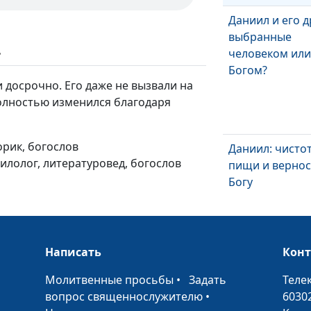
Даниил и его д
выбранные
ь
человеком ил
Богом?
 досрочно. Его даже не вызвали на
олностью изменился благодаря
орик, богослов
Даниил: чисто
филолог, литературовед, богослов
пищи и верно
Богу
Написать
Кон
Главная весть 
•
Молитвенные просьбы
•
Задать
Теле
пророка Дани
вопрос священнослужителю
•
6030