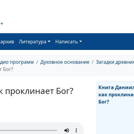
2+
Когда грех — 
не грех
оархив
Литература
Написать
адио программ
Духовное основание
Загадки древни
т Бог?
Книга Даниил
к проклинает Бог?
как проклина
Бог?