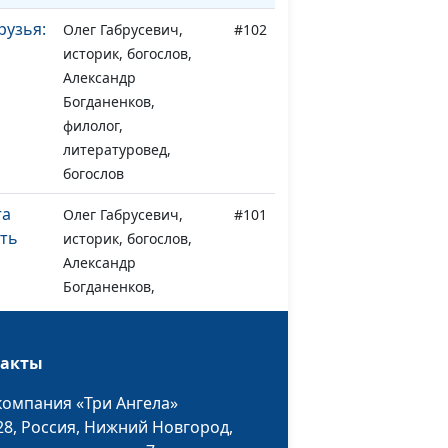
рузья:
Олег Габрусевич,
#102
историк, богослов,
и
Александр
Богданенков,
филолог,
литературовед,
богослов
та
Олег Габрусевич,
#101
сть
историк, богослов,
Александр
Богданенков,
филолог,
литературовед,
богослов
такты
книги
Олег Габрусевич,
#100
компания «Три Ангела»
ила
историк, богослов,
28,
Россия, Нижний Новгород,
Александр