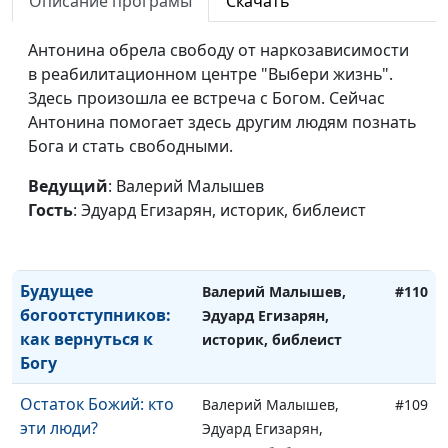
пророчества о
Описание програмы
Скачать
Эдуард Егизарян,
Христе в Ветхом
историк, библеист
Завете
Антонина обрела свободу от наркозависимости
в реабилитационном центре "Выбери жизнь".
Влияние книги
Валерий Малышев,
#112
Здесь произошла ее встреча с Богом. Сейчас
пророка Иезекииля
Эдуард Егизарян,
Антонина помогает здесь другим людям познать
на Апокалипсис
историк, библеист
Бога и стать свободными.
Иоанна
Ведущий
: Валерий Малышев
Падший ангел
Валерий Малышев,
#111
Гость
: Эдуард Егизарян, историк, библеист
Люцифер и царь
Эдуард Егизарян,
Тира
историк, библеист
Будущее
Валерий Малышев,
#110
богоотступников:
Эдуард Егизарян,
как вернуться к
историк, библеист
Богу
Остаток Божий: кто
Валерий Малышев,
#109
эти люди?
Эдуард Егизарян,