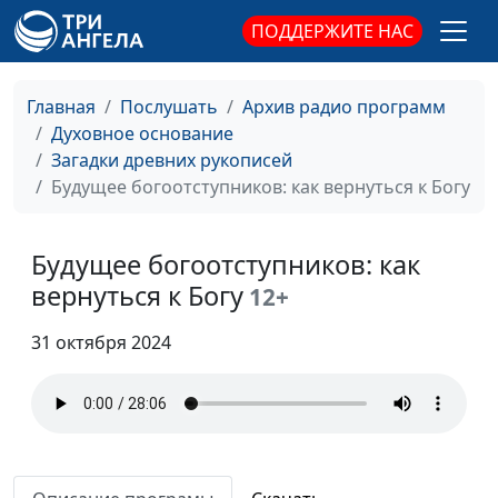
священнослужитель,
ПОДДЕРЖИТЕ НАС
филолог, литературовед
Главная тема
Валерий Малышев,
#117
проповедей Христа -
Эдуард Егизарян,
Главная
Послушать
Архив радио программ
Царство Небесное
историк, библеист
Духовное основание
Загадки древних рукописей
Рождество: бегство
Валерий Малышев,
#116
Будущее богоотступников: как вернуться к Богу
в Египет
Эдуард Егизарян,
историк, библеист
Будущее богоотступников: как
Нужно ли
Валерий Малышев,
#115
вернуться к Богу
12+
праздновать
Эдуард Егизарян,
Рождество?
историк, библеист
31 октября 2024
Рождество: семья
Валерий Малышев,
#114
Иисуса Христа
Эдуард Егизарян,
историк, библеист
Рождество:
Валерий Малышев,
#113