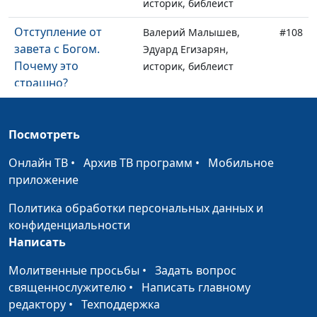
историк, библеист
Отступление от
Валерий Малышев,
#108
завета с Богом.
Эдуард Егизарян,
Почему это
историк, библеист
страшно?
Место книги
Валерий Малышев,
#107
Иезекииля в каноне
Эдуард Егизарян,
Посмотреть
Библии
историк, библеист
Онлайн ТВ
•
Архив ТВ программ
•
Мобильное
Личность пророка
Валерий Малышев,
#106
приложение
Иезекииля и его
Эдуард Егизарян,
Политика обработки персональных данных и
необычное
историк, библеист
конфиденциальности
призвание
Написать
Философия истории
Олег Габрусевич,
#105
Молитвенные просьбы
•
Задать вопрос
в книге пророка
историк, богослов,
священнослужителю
•
Написать главному
Даниила
Александр Богданенков,
редактору
•
Техподдержка
филолог, литературовед,