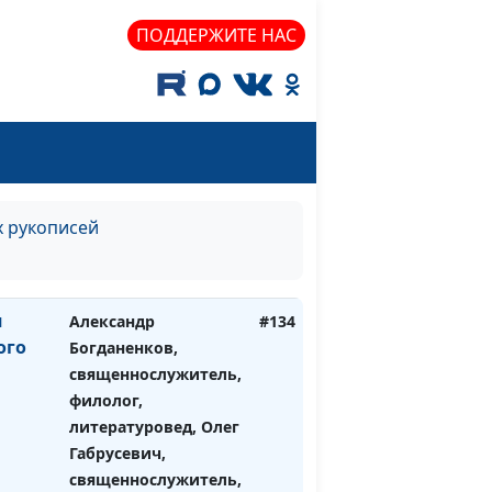
священнослужитель,
ПОДДЕРЖИТЕ НАС
историк, богослов
 в
Александр
#135
 с
Богданенков,
м
священнослужитель,
филолог,
литературовед, Олег
Габрусевич,
х рукописей
священнослужитель,
историк, богослов
я
Александр
#134
ого
Богданенков,
священнослужитель,
филолог,
литературовед, Олег
Габрусевич,
священнослужитель,