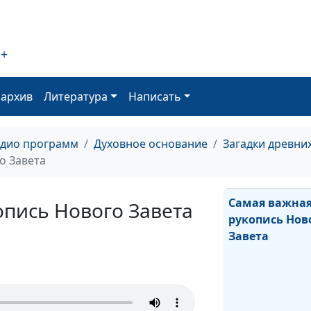
2+
Противоречия
Библии: тексты
преткновение
оархив
Литература
Написать
адио программ
Духовное основание
Загадки древни
о Завета
Самая важна
опись Нового Завета
рукопись Нов
Завета