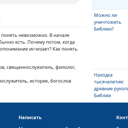
Можно ли
ь
уничтожить
Библию?
 понять невозможно. В начале
ычно есть. Почему потом, когда
опонимание исчезает? Как понять
ов, священнослужитель, филолог,
Находка
нослужитель, историк, богослов
тысячелетия:
древние рукоп
Библии
Написать
Кон