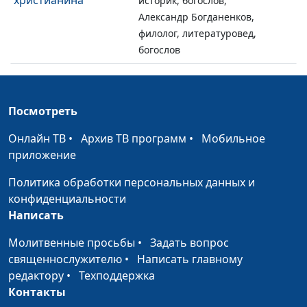
христианина
историк, богослов,
Александр Богданенков,
филолог, литературовед,
богослов
Имена в Библии:
Олег Габрусевич,
#89
значение, смысл,
историк, богослов,
символизм
Посмотреть
Александр Богданенков,
филолог, литературовед,
Онлайн ТВ
•
Архив ТВ программ
•
Мобильное
богослов
приложение
Зачем мне новый
Олег Габрусевич,
#88
Политика обработки персональных данных и
перевод Библии?
историк, богослов,
конфиденциальности
Александр Богданенков,
Написать
филолог, литературовед,
богослов
Молитвенные просьбы
•
Задать вопрос
священнослужителю
•
Написать главному
Зарождение
Валерий Малышев,
#87
редактору
•
Техподдержка
христианства и
Эдуард Егизарян,
Контакты
период Второго
историк, библеист,