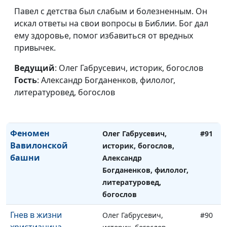
изучении Библии
историк, богослов,
Павел с детства был слабым и болезненным. Он
Александр Богданенков,
искал ответы на свои вопросы в Библии. Бог дал
филолог, литературовед,
ему здоровье, помог избавиться от вредных
богослов
привычек.
Как стать
Олег Габрусевич,
#92
Ведущий
: Олег Габрусевич, историк, богослов
наследником вечной
историк, богослов,
Гость
: Александр Богданенков, филолог,
жизни?
Александр Богданенков,
литературовед, богослов
филолог, литературовед,
богослов
Феномен
Олег Габрусевич,
#91
Вавилонской
историк, богослов,
башни
Александр
Богданенков, филолог,
литературовед,
богослов
Гнев в жизни
Олег Габрусевич,
#90