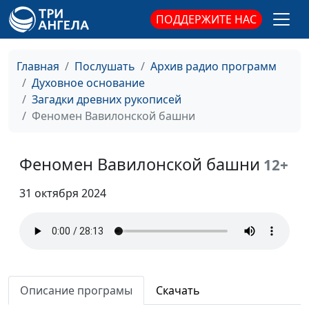
Добавленные тексты
Олег Габрусевич,
ПОДДЕРЖИТЕ НАС
#96
в Библии
историк, богослов,
Александр Богданенков,
Главная
Послушать
Архив радио программ
филолог, литературовед,
Духовное основание
богослов
Загадки древних рукописей
Когда толкование
Олег Габрусевич,
#95
Феномен Вавилонской башни
искажает перевод
историк, богослов,
Библии
Александр Богданенков,
Феномен Вавилонской башни
12+
филолог, литературовед,
богослов
31 октября 2024
Аскетизм или
Олег Габрусевич,
#94
удовольствия: что
историк, богослов,
позволительно?
Александр Богданенков,
филолог, литературовед,
богослов
Описание програмы
Скачать
Значение мелочей в
Олег Габрусевич,
#93