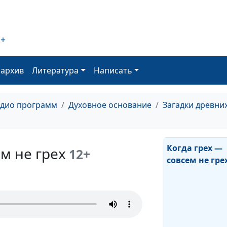
Иезекииля и е
необычное
призвание
2+
Философия ис
в книге проро
оархив
Литература
Написать
Даниила
адио программ
Духовное основание
Загадки древни
Когда грех —
м не грех
12+
совсем не гре