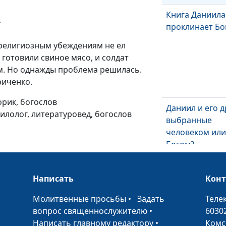
Книга Даниила:
ь
проклинает Бо
религиозным убеждениям не ел
 готовили свиное мясо, и солдат
м. Но однажды проблема решилась.
риченко.
орик, богослов
Даниил и его д
филолог, литературовед, богослов
выбранные
человеком ил
Богом?
Написать
Кон
•
Молитвенные просьбы
•
Задать
Теле
Даниил: чисто
вопрос священнослужителю
•
6030
пищи и верно
Написать главному редактору
•
Комс
Богу