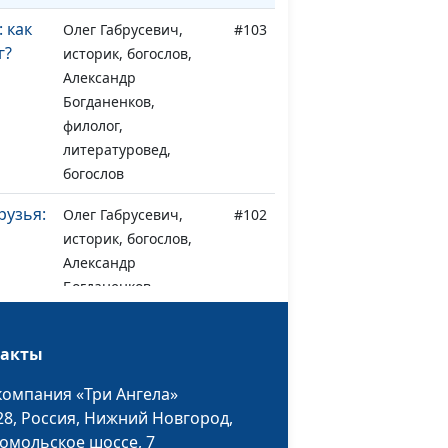
 как
Олег Габрусевич,
#103
г?
историк, богослов,
Александр
Богданенков,
филолог,
литературовед,
богослов
рузья:
Олег Габрусевич,
#102
историк, богослов,
и
Александр
Богданенков,
филолог,
литературовед,
такты
богослов
компания «Три Ангела»
та
Олег Габрусевич,
#101
28,
Россия, Нижний Новгород,
сть
историк, богослов,
омольское шоссе, 7
Александр