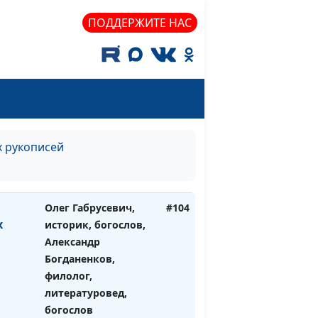
го
Эдуард Егизарян,
ПОДДЕРЖИТЕ НАС
историк, библеист
тории
Олег Габрусевич,
#105
ка
историк, богослов,
Александр
Богданенков,
филолог,
х рукописей
литературовед,
богослов
Олег Габрусевич,
#104
х
историк, богослов,
Александр
Богданенков,
филолог,
литературовед,
богослов