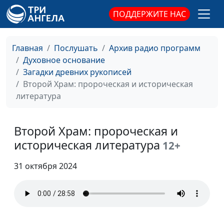
Зарождение
Валерий Малышев,
#87
ПОДДЕРЖИТЕ НАС
христианства и
Эдуард Егизарян,
период Второго
историк, библеист,
Храма
заведующий кафедрой
Главная
Послушать
Архив радио программ
теологии ЗАУ
Духовное основание
Загадки древних рукописей
Религиозно-
Валерий Малышев,
#86
Второй Храм: пророческая и историческая
политические
Эдуард Егизарян,
литература
группы времен
историк, библеист,
Нового Завета
заведующий кафедрой
теологии ЗАУ
Второй Храм: пророческая и
историческая литература
Переводы
12+
Валерий Малышев,
#85
Священного
Эдуард Егизарян,
31 октября 2024
Писания
историк, библеист,
заведующий кафедрой
теологии ЗАУ
Подготовка Божьего
Валерий Малышев,
#84