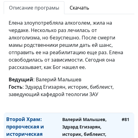
народа к приходу
Эдуард Егизарян,
Мессии
Описание програмы
Скачать
историк, библеист,
заведующий кафедрой
Елена злоупотребляла алкоголем, жила на
теологии ЗАУ
чердаке. Несколько раз лечилась от
Политическая
Валерий Малышев,
#83
алкоголизма, но безуспешно. После смерти
история Иудеи в
Эдуард Егизарян,
мамы родственники решили дать ей шанс,
период Второго
историк, библеист,
отправить ее на реабилитацию еще раз. Елена
Храма
заведующий кафедрой
освободилась от зависимости. Сегодня она
теологии ЗАУ
рассказывает, как Бог нашел ее.
Ожидание Мессии в
Валерий Малышев,
#82
Ведущий
: Валерий Малышев
период Второго
Эдуард Егизарян,
Гость
: Эдуард Егизарян, историк, библеист,
Храма
историк, библеист,
заведующий кафедрой теологии ЗАУ
заведующий кафедрой
теологии ЗАУ
Второй Храм:
Валерий Малышев,
#81
пророческая и
Эдуард Егизарян,
историческая
историк, библеист,