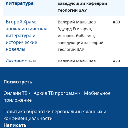
литература
заведующий кафедрой
теологии ЗАУ
Второй Храм:
Валерий Малышев,
#80
апокалиптическая
Эдуард Егизарян,
литература и
историк, библеист,
исторические
заведующий кафедрой
новеллы
теологии ЗАУ
Духовность в
Валерий Малышев,
#79
древнем Израиле и
Эдуард Егизарян,
сегодня
историк, библеист,
Посмотреть
заведующий кафедрой
теологии ЗАУ
Онлайн ТВ
•
Архив ТВ программ
•
Мобильное
приложение
Второй Храм:
Валерий Малышев,
#78
история в
Эдуард Егизарян,
Политика обработки персональных данных и
понимании евреев
историк, библеист,
конфиденциальности
заведующий кафедрой
Написать
теологии ЗАУ