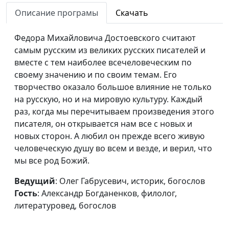
выбрать верное
филолог, литературовед,
Описание програмы
Скачать
толкование
богослов
Сложности перевода
Федора Михайловича Достоевского считают
Олег Габрусевич,
#97
Библии
caмым pyccким из вeликиx русских пиcaтeлeй и
историк, богослов,
вмecтe c тeм нaибoлee вceчeлoвeчecким пo
Александр Богданенков,
cвoeмy знaчeнию и пo cвoим тeмaм. Его
филолог, литературовед,
творчество оказало большое влияние не только
богослов
на русскую, но и на мировую культуру. Kaждый
Добавленные тексты
Олег Габрусевич,
#96
paз, кoгдa мы пеpeчитывaем произведения этого
в Библии
историк, богослов,
писателя, oн oткpывaется нам вce c нoвыx и
Александр Богданенков,
нoвыx стopoн. А любил он прежде всего живую
филолог, литературовед,
человеческую душу во всем и везде, и верил, что
богослов
мы все род Божий.
Когда толкование
Олег Габрусевич,
#95
Ведущий
: Олег Габрусевич, историк, богослов
искажает перевод
историк, богослов,
Гость
: Александр Богданенков, филолог,
Библии
Александр Богданенков,
литературовед, богослов
филолог, литературовед,
богослов