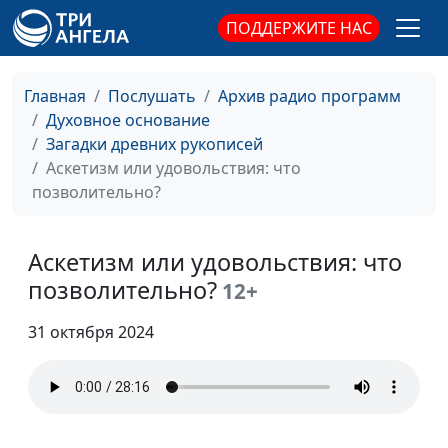
Богу
Александр Богданенков,
ПОДДЕРЖИТЕ НАС
филолог, литературовед,
богослов
Главная
Послушать
Архив радио программ
Главная весть книги
Олег Габрусевич,
#100
Духовное основание
пророка Даниила
историк, богослов,
Загадки древних рукописей
Александр Богданенков,
Аскетизм или удовольствия: что
филолог, литературовед,
позволительно?
богослов
Зачем нужны
Олег Габрусевич,
#99
Аскетизм или удовольствия: что
современные
историк, богослов,
позволительно?
12+
переводы Библии?
Александр Богданенков,
филолог, литературовед,
31 октября 2024
богослов
Сыны Божии и
Олег Габрусевич,
#98
дочери
историк, богослов,
человеческие: как
Александр Богданенков,