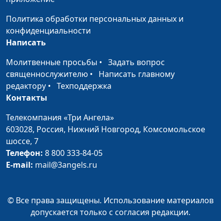
Феномен
Олег Габрусевич,
#91
Политика обработки персональных данных и
Вавилонской башни
историк, богослов,
конфиденциальности
Александр Богданенков,
Написать
филолог, литературовед,
богослов
Молитвенные просьбы
•
Задать вопрос
священнослужителю
•
Написать главному
Гнев в жизни
Олег Габрусевич,
#90
редактору
•
Техподдержка
христианина
историк, богослов,
Контакты
Александр Богданенков,
филолог, литературовед,
Телекомпания «Три Ангела»
богослов
603028,
Россия, Нижний Новгород,
Комсомольское
шоссе, 7
Имена в Библии:
Олег Габрусевич,
#89
Телефон:
8 800 333-84-05
значение, смысл,
историк, богослов,
E-mail:
mail@3angels.ru
символизм
Александр Богданенков,
филолог, литературовед,
богослов
© Все права защищены. Использование материалов
допускается только с согласия редакции.
Зачем мне новый
Олег Габрусевич,
#88