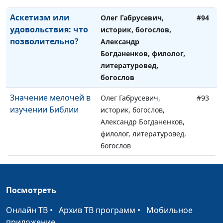
Аскетизм или
Олег Габрусевич,
#94
удовольствия: что
историк, богослов,
позволительно?
Александр
Богданенков, филолог,
литературовед,
богослов
Значение мелочей в
Олег Габрусевич,
#93
изучении Библии
историк, богослов,
Александр Богданенков,
филолог, литературовед,
богослов
Как стать
Олег Габрусевич,
#92
наследником вечной
историк, богослов,
жизни?
Посмотреть
Александр Богданенков,
филолог, литературовед,
Онлайн ТВ
•
Архив ТВ программ
•
Мобильное
богослов
приложение