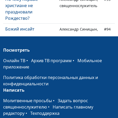
христиане не
священнослужитель
праздновали
Рождество?
Божий инсайт
Александр Синицын,
#94
священнослужитель
Зажги себя в служении
Виктор Горюк,
#93
Посмотреть
священнослужитель
Онлайн ТВ
•
Архив ТВ программ
•
Мобильное
Я не хочу ходить в
Александр Синицын,
#92
приложение
церковь
священнослужитель
Политика обработки персональных данных и
Рождество и
Александр Синицын,
#91
конфиденциальности
новогодняя елка
священнослужитель
Написать
Разрушая преграды и
Александр Синицын,
#90
Молитвенные просьбы
•
Задать вопрос
возвещая Христа
священнослужитель
священнослужителю
•
Написать главному
редактору
•
Техподдержка
Благая весть до Нового
Александр Синицын,
#89