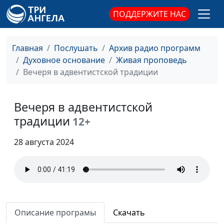
Как мы очаровываемся
Александр Синицын,
#108
ПОДДЕРЖИТЕ НАС
и разочаровываемся
священнослужитель
О праведности по вере
Евгений Кафтанов,
#107
Главная
Послушать
Архив радио программ
священнослужитель
Духовное основание
Живая проповедь
Вечеря в адвентистской традиции
Таинство смирения
Александр Синицын,
#106
священнослужитель
Вечеря в адвентистской
Мудрое духовное
Александр Синицын,
#105
традиции
12+
воспитание детей
священнослужитель
Индивидуализм и
28 августа 2024
Александр Синицын,
#104
эгоизм
священнослужитель
Пять стадий мотивации
Александр Синицын,
#103
в служении
священнослужитель
Если Христос не
Александр Синицын,
#102
Описание програмы
Скачать
воскрес...
священнослужитель