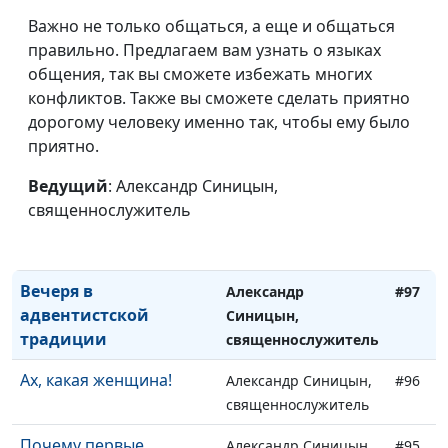
Важно не только общаться, а еще и общаться
А ты рожден свыше?
Александр Синицын,
#101
правильно. Предлагаем вам узнать о языках
священнослужитель
общения, так вы сможете избежать многих
Почему нас так легко
конфликтов. Также вы сможете сделать приятно
Александр Синицын,
#100
обмануть?
дорогому человеку именно так, чтобы ему было
священнослужитель
приятно.
Евангелие для всех и
Сергей Титовский,
#99
каждого
Ведущий
: Александр Синицын,
священнослужитель
священнослужитель
Верой я сдвину даже
Александр Синицын,
#98
горы
священнослужитель
Вечеря в
Александр
#97
адвентистской
Синицын,
традиции
священнослужитель
Ах, какая женщина!
Александр Синицын,
#96
священнослужитель
Почему первые
Александр Синицын,
#95