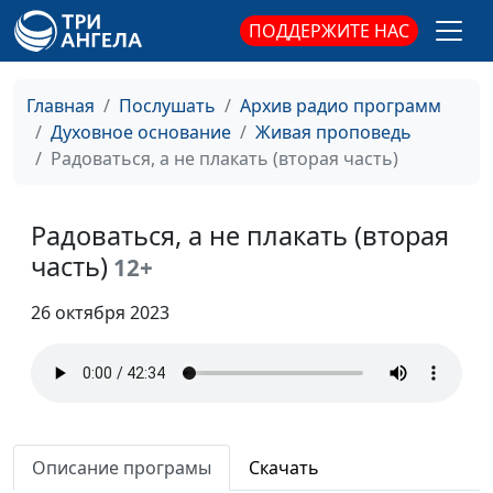
Духовные взлеты и
Виталий Киссер,
#58
падения
священнослужитель
ПОДДЕРЖИТЕ НАС
Правда или истина
Виталий Киссер,
#57
священнослужитель
Главная
Послушать
Архив радио программ
Духовное основание
Живая проповедь
Могу воскрешать
Виталий Киссер,
#56
Радоваться, а не плакать (вторая часть)
мертвых
священнослужитель
Бог и сегодня говорит
Виталий Киссер,
#55
Радоваться, а не плакать (вторая
священнослужитель
часть)
12+
Побеждающим дам
Виталий Киссер,
#54
Царство Божье
26 октября 2023
священнослужитель
Примирись с Богом
Виталий Киссер,
#53
священнослужитель
Не всякий войдет в
Виталий Киссер,
#52
Царство Небесное
священнослужитель
Описание програмы
Скачать