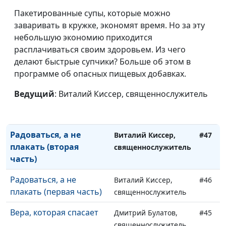
Любовь и ненависть
Виталий Киссер,
#51
Пакетированные супы, которые можно
Бога
священнослужитель
заваривать в кружке, экономят время. Но за эту
К Богу, а не к Его дарам
небольшую экономию приходится
Виталий Киссер,
#50
расплачиваться своим здоровьем. Из чего
священнослужитель
делают быстрые супчики? Больше об этом в
Умереть, чтобы жить
Виталий Киссер,
#49
программе об опасных пищевых добавках.
священнослужитель
Ведущий
: Виталий Киссер, священнослужитель
Как любить Бога?
Виталий Киссер,
#48
священнослужитель
Радоваться, а не
Виталий Киссер,
#47
плакать (вторая
священнослужитель
часть)
Радоваться, а не
Виталий Киссер,
#46
плакать (первая часть)
священнослужитель
Вера, которая спасает
Дмитрий Булатов,
#45
священнослужитель