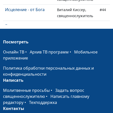
Исцеление - от Бога
Виталий Киссер,
#44
священнослужитель
Благодать - что это
Александр Синицын,
#43
такое и зачем она
священнослужитель
нужна?
Посмотреть
Не меняй одежды на
Виталий Киссер,
#42
Онлайн ТВ
•
Архив ТВ программ
•
Мобильное
ходу
священнослужитель
приложение
Стоит ли молиться за
Александр Синицын,
#41
Политика обработки персональных данных и
мир, если «надлежит
священнослужитель
конфиденциальности
тому быть»?
Написать
К чему надо
Михаил Севастьянов,
#40
Молитвенные просьбы
•
Задать вопрос
стремиться?
священнослужитель
священнослужителю
•
Написать главному
редактору
•
Техподдержка
Только Иисус источник
Виталий Киссер,
#39
Контакты
спасения
священнослужитель