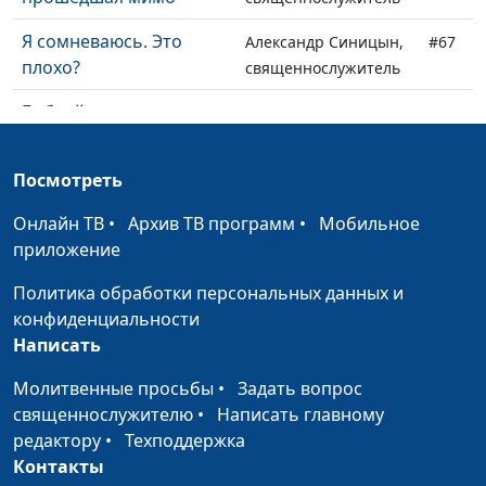
Я сомневаюсь. Это
Александр Синицын,
#67
плохо?
священнослужитель
Библейское понимание
Александр Синицын,
#66
веры
священнослужитель
Посмотреть
Последний кризис:
Дмитрий Булатов,
#65
бодрствуйте и
священнослужитель
Онлайн ТВ
•
Архив ТВ программ
•
Мобильное
молитесь
приложение
Пойдем в церковь!
Виталий Киссер,
#64
Политика обработки персональных данных и
священнослужитель
конфиденциальности
Написать
Как стать свободным?
Виталий Киссер,
#63
священнослужитель
Молитвенные просьбы
•
Задать вопрос
священнослужителю
•
Написать главному
Как исправить
Виталий Киссер,
#62
редактору
•
Техподдержка
неисправимого
священнослужитель
Контакты