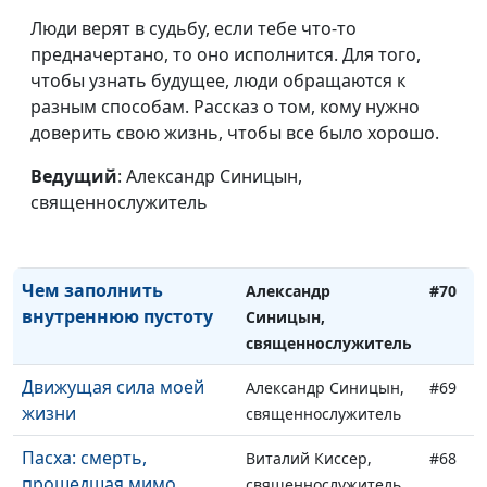
Я не хочу
Александр Синицын,
#74
Люди верят в судьбу, если тебе что-то
благовествовать
священнослужитель
предначертано, то оно исполнится. Для того,
Почему молодые люди
чтобы узнать будущее, люди обращаются к
Александр Синицын,
#73
уходят из церкви
разным способам. Рассказ о том, кому нужно
священнослужитель
доверить свою жизнь, чтобы все было хорошо.
Я не хочу читать
Александр Синицын,
#72
Библию
Ведущий
: Александр Синицын,
священнослужитель
священнослужитель
Я не хочу молиться
Александр Синицын,
#71
священнослужитель
Чем заполнить
Александр
#70
внутреннюю пустоту
Синицын,
священнослужитель
Движущая сила моей
Александр Синицын,
#69
жизни
священнослужитель
Пасха: смерть,
Виталий Киссер,
#68
прошедшая мимо
священнослужитель