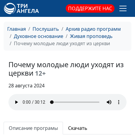
священнослужитель
ПОДДЕРЖИТЕ НАС
Что такое патриотизм?
Александр Синицын,
#83
священнослужитель
Главная
Послушать
Архив радио программ
Не будьте никому
Александр Синицын,
#82
Духовное основание
Живая проповедь
должны, кроме...
священнослужитель
Почему молодые люди уходят из церкви
Мифы в благовестии
Александр Синицын,
#81
священнослужитель
Почему молодые люди уходят из
Вникай в себя и в
церкви
Александр Синицын,
#80
12+
ученье
священнослужитель
28 августа 2024
Сокровище Божье
Александр Синицын,
#79
священнослужитель
Новая заповедь, про
Александр Синицын,
#78
которую забыли
священнослужитель
Описание програмы
Скачать
Как поддержать себя в
Александр Синицын,
#77