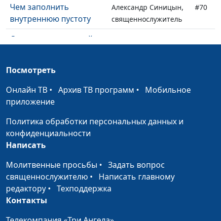
Чем заполнить
Александр Синицын,
#70
внутреннюю пустоту
священнослужитель
Движущая сила моей
Александр Синицын,
#69
жизни
священнослужитель
Посмотреть
Пасха: смерть,
Виталий Киссер,
#68
прошедшая мимо
священнослужитель
Онлайн ТВ
•
Архив ТВ программ
•
Мобильное
приложение
Я сомневаюсь. Это
Александр Синицын,
#67
плохо?
священнослужитель
Политика обработки персональных данных и
конфиденциальности
Библейское понимание
Александр Синицын,
#66
Написать
веры
священнослужитель
Молитвенные просьбы
•
Задать вопрос
Последний кризис:
Дмитрий Булатов,
#65
священнослужителю
•
Написать главному
бодрствуйте и
священнослужитель
редактору
•
Техподдержка
молитесь
Контакты
Пойдем в церковь!
Виталий Киссер,
#64
Телекомпания «Три Ангела»