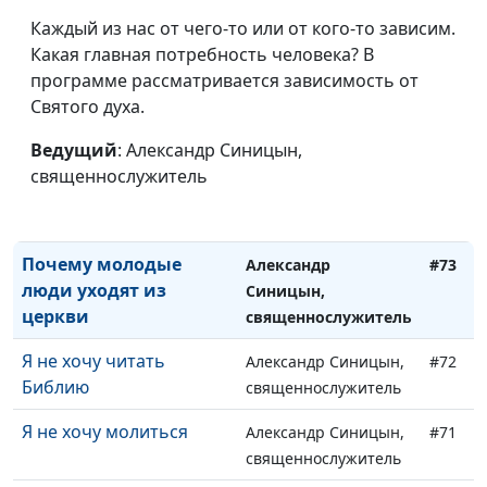
трудные времена
священнослужитель
Каждый из нас от чего-то или от кого-то зависим.
Что значит любить
Какая главная потребность человека? В
Михаил Севастьянов,
#76
программе рассматривается зависимость от
священнослужитель
Святого духа.
Я не хочу жертвовать
Александр Синицын,
#75
деньги
Ведущий
: Александр Синицын,
священнослужитель
священнослужитель
Я не хочу
Александр Синицын,
#74
благовествовать
священнослужитель
Почему молодые
Александр
#73
люди уходят из
Синицын,
церкви
священнослужитель
Я не хочу читать
Александр Синицын,
#72
Библию
священнослужитель
Я не хочу молиться
Александр Синицын,
#71
священнослужитель