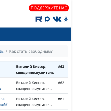
священнослужитель
ПОДДЕРЖИТЕ НАС
Александр Синицын,
#66
ры
священнослужитель
зис:
Дмитрий Булатов,
#65
священнослужитель
овь!
Виталий Киссер,
#64
дь
Как стать свободным?
священнослужитель
Виталий Киссер,
#63
священнослужитель
Виталий Киссер,
#62
о
священнослужитель
ня:
Виталий Киссер,
#61
рой?
священнослужитель