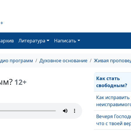
плохо?
Библейское
понимание ве
2+
Последний кри
бодрствуйте и
оархив
Литература
Написать
молитесь
Пойдем в церк
адио программ
Духовное основание
Живая пропове
Как стать
ым?
12+
свободным?
Как исправить
неисправимог
Вечеря Господ
что с твоей ве