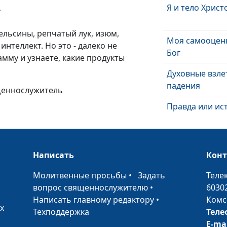
Я и тело Христ
ь
ельсины, репчатый лук, изюм,
Моя самооцен
интеллект. Но это - далеко не
Бог
мму и узнаете, какие продукты
Духовные взле
падения
ященнослужитель
Правда или ис
Могу воскреш
мертвых
Написать
Кон
Бог и сегодня
•
Молитвенные просьбы
•
Задать
Теле
говорит
вопрос священнослужителю
•
6030
Написать главному редактору
•
Комс
Побеждающим
х
Техподдержка
Теле
Царство Божь
E-ma