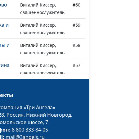
ово
Виталий Киссер,
#60
священнослужитель
ка и
Виталий Киссер,
#59
священнослужитель
ты и
Виталий Киссер,
#58
священнослужитель
тина
Виталий Киссер,
#57
священнослужитель
ать
Виталий Киссер,
#56
священнослужитель
такты
Виталий Киссер,
#55
компания «Три Ангела»
священнослужитель
28,
Россия, Нижний Новгород,
омольское шоссе, 7
 дам
Виталий Киссер,
#54
фон:
8 800 333-84-05
е
священнослужитель
il:
mail@3angels.ru