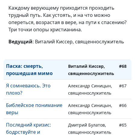
Я не хочу молиться
Каждому верующему приходится проходить
Александр Синицын,
#71
трудный путь. Как устоять, и на что можно
священнослужитель
опереться, возрастая в вере, на пути к спасению?
Чем заполнить
Александр Синицын,
#70
Три точки опоры христианина.
внутреннюю пустоту
священнослужитель
Ведущий
: Виталий Киссер, священнослужитель
Движущая сила моей
Александр Синицын,
#69
жизни
священнослужитель
Пасха: смерть,
Виталий Киссер,
#68
прошедшая мимо
священнослужитель
Я сомневаюсь. Это
Александр Синицын,
#67
плохо?
священнослужитель
Библейское понимание
Александр Синицын,
#66
веры
священнослужитель
Последний кризис:
Дмитрий Булатов,
#65
бодрствуйте и
священнослужитель