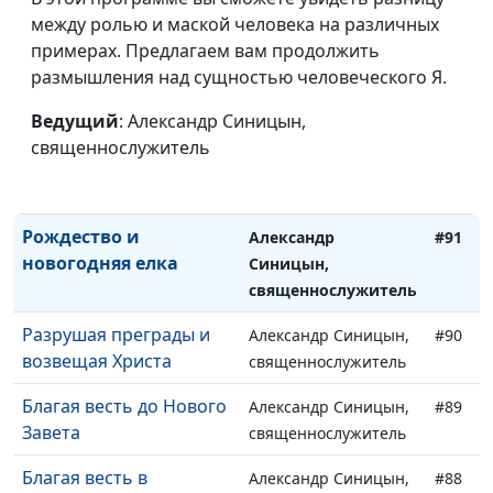
Божий инсайт
между ролью и маской человека на различных
Александр Синицын,
#94
примерах. Предлагаем вам продолжить
священнослужитель
размышления над сущностью человеческого Я.
Зажги себя в служении
Виктор Горюк,
#93
Ведущий
: Александр Синицын,
священнослужитель
священнослужитель
Я не хочу ходить в
Александр Синицын,
#92
церковь
священнослужитель
Рождество и
Александр
#91
новогодняя елка
Синицын,
священнослужитель
Разрушая преграды и
Александр Синицын,
#90
возвещая Христа
священнослужитель
Благая весть до Нового
Александр Синицын,
#89
Завета
священнослужитель
Благая весть в
Александр Синицын,
#88