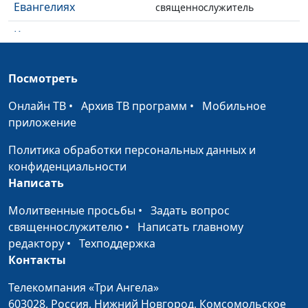
Евангелиях
священнослужитель
Кому мало прощается,
Александр Синицын,
#87
тот мало любит
священнослужитель
Посмотреть
Вера и церковные
Александр Синицын,
#86
традиции
священнослужитель
Онлайн ТВ
•
Архив ТВ программ
•
Мобильное
приложение
Всё пропало, но ты
Михаил Севастьянов,
#85
веруй
священнослужитель
Политика обработки персональных данных и
конфиденциальности
Жизнь без крайностей
Александр Синицын,
#84
Написать
священнослужитель
Молитвенные просьбы
•
Задать вопрос
Что такое патриотизм?
Александр Синицын,
#83
священнослужителю
•
Написать главному
священнослужитель
редактору
•
Техподдержка
Не будьте никому
Контакты
Александр Синицын,
#82
должны, кроме...
священнослужитель
Телекомпания «Три Ангела»
Мифы в благовестии
603028,
Россия, Нижний Новгород,
Комсомольское
Александр Синицын,
#81