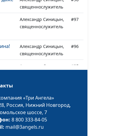
священнослужитель
Александр Синицын,
#97
священнослужитель
ина!
Александр Синицын,
#96
священнослужитель
е
Александр Синицын,
#95
священнослужитель
такты
компания «Три Ангела»
Александр Синицын,
#94
28,
Россия, Нижний Новгород,
священнослужитель
омольское шоссе, 7
фон:
8 800 333-84-05
Виктор Горюк,
#93
il:
mail@3angels.ru
священнослужитель