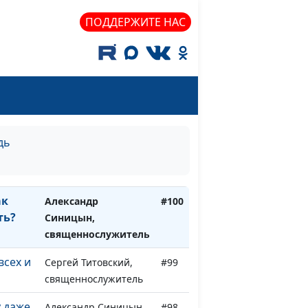
м и
Александр Синицын,
#104
ПОДДЕРЖИТЕ НАС
священнослужитель
Александр Синицын,
#103
священнослужитель
е
Александр Синицын,
#102
священнослужитель
дь
выше?
Александр Синицын,
#101
священнослужитель
ак
Александр
#100
ть?
Синицын,
священнослужитель
всех и
Сергей Титовский,
#99
священнослужитель
у даже
Александр Синицын,
#98