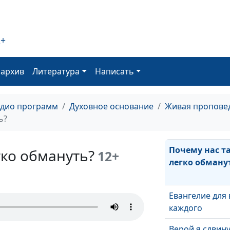
Индивидуализ
эгоизм
Пять стадий
2+
мотивации в
служении
оархив
Литература
Написать
Если Христос н
воскрес...
адио программ
Духовное основание
Живая пропове
А ты рожден с
ь?
Почему нас т
гко обмануть?
12+
легко обману
Евангелие для 
каждого
Верой я сдвин