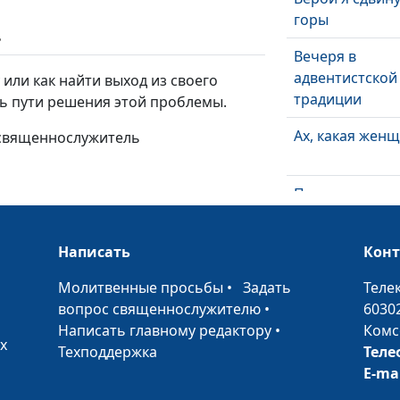
горы
ь
Вечеря в
адвентистской
или как найти выход из своего
традиции
ь пути решения этой проблемы.
Ах, какая женщ
 священнослужитель
Почему первы
христиане не
праздновали
Написать
Кон
Рождество?
•
Молитвенные просьбы
•
Задать
Теле
Божий инсайт
вопрос священнослужителю
•
6030
Написать главному редактору
•
Комс
х
Техподдержка
Теле
Зажги себя в
E-ma
служении