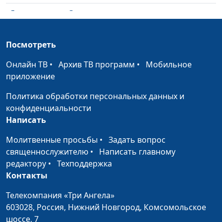
Я сомневаюсь. Это
Александр Синицын,
#67
плохо?
священнослужитель
Посмотреть
Библейское понимание
Александр Синицын,
#66
веры
священнослужитель
Онлайн ТВ
•
Архив ТВ программ
•
Мобильное
приложение
Последний кризис:
Дмитрий Булатов,
#65
бодрствуйте и
священнослужитель
Политика обработки персональных данных и
молитесь
конфиденциальности
Написать
Пойдем в церковь!
Виталий Киссер,
#64
священнослужитель
Молитвенные просьбы
•
Задать вопрос
священнослужителю
•
Написать главному
Как стать свободным?
Виталий Киссер,
#63
редактору
•
Техподдержка
священнослужитель
Контакты
Как исправить
Виталий Киссер,
#62
Телекомпания «Три Ангела»
неисправимого
священнослужитель
603028,
Россия, Нижний Новгород,
Комсомольское
Вечеря Господня: что с
шоссе, 7
Виталий Киссер,
#61