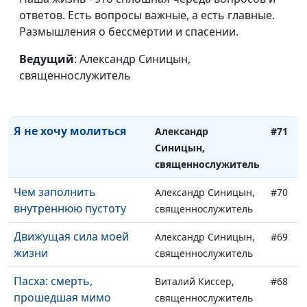
благовествовать
ответов. Есть вопросы важные, а есть главные.
священнослужитель
Размышления о бессмертии и спасении.
Почему молодые люди
Александр Синицын,
#73
уходят из церкви
Ведущий
: Александр Синицын,
священнослужитель
священнослужитель
Я не хочу читать
Александр Синицын,
#72
Библию
священнослужитель
Я не хочу молиться
Александр
#71
Синицын,
священнослужитель
Чем заполнить
Александр Синицын,
#70
внутреннюю пустоту
священнослужитель
Движущая сила моей
Александр Синицын,
#69
жизни
священнослужитель
Пасха: смерть,
Виталий Киссер,
#68
прошедшая мимо
священнослужитель