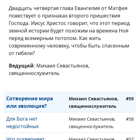
Двадцать четвертая глава Евангелия от Матфея
повествует о признаках второго пришествия
Господа. Иисус Христос говорит, что этот период
земной истории будет похожим на времена Ноя
перед всемирным потопом. Как жить
современному человеку, чтобы быть спасенным
от гибели?
Ведущий
: Михаил Севастьянов,
священнослужитель
Сотворение мира.
Михаил Севастьянов,
#60
Ненаучный трактат
священнослужитель
Сотворение мира
Михаил Севастьянов,
#59
или эволюция?
священнослужитель
Для Бога нет
Михаил Севастьянов,
#58
недостойных
священнослужитель
Что оскверняет
Михаил Севастьянов,
#57