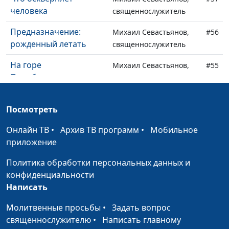
человека
священнослужитель
Предназначение:
Михаил Севастьянов,
#56
рожденный летать
священнослужитель
На горе
Михаил Севастьянов,
#55
Преображения
священнослужитель
На пути к
Михаил Севастьянов,
#54
Посмотреть
совершенству
священнослужитель
Онлайн ТВ
•
Архив ТВ программ
•
Мобильное
Пасха — Христос,
Михаил Севастьянов,
#53
приложение
закланный за нас
священнослужитель
Политика обработки персональных данных и
Мы — дети, мы — не
Михаил Севастьянов,
#52
конфиденциальности
боги
священнослужитель
Написать
Не нужно бояться
Михаил Севастьянов,
#51
Молитвенные просьбы
•
Задать вопрос
бури, если в лодке —
священнослужитель
священнослужителю
•
Написать главному
Иисус