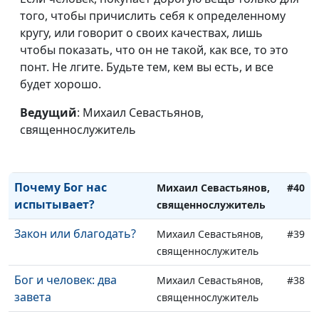
кого слушать?
священнослужитель
того, чтобы причислить себя к определенному
Когда можно все
кругу, или говорит о своих качествах, лишь
Михаил Севастьянов,
#43
исправить
чтобы показать, что он не такой, как все, то это
священнослужитель
понт. Не лгите. Будьте тем, кем вы есть, и все
Как увидеть Бога?
Михаил Севастьянов,
#42
будет хорошо.
священнослужитель
Ведущий
: Михаил Севастьянов,
Бог и Его церковь:
Михаил Севастьянов,
#41
священнослужитель
супружеские
священнослужитель
отношения
Почему Бог нас
Михаил Севастьянов,
#40
испытывает?
священнослужитель
Закон или благодать?
Михаил Севастьянов,
#39
священнослужитель
Бог и человек: два
Михаил Севастьянов,
#38
завета
священнослужитель