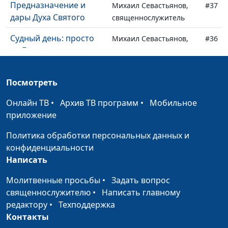
Предназначение и
Михаил Севастьянов,
#37
дары Духа Святого
священнослужитель
Судный день: просто
Михаил Севастьянов,
#36
ли Богу простить
священнослужитель
грехи?
Посмотреть
Отношения Бога и
Михаил Севастьянов,
#35
народа Божьего
священнослужитель
Онлайн ТВ
•
Архив ТВ программ
•
Мобильное
приложение
Для чего пришел
Михаил Севастьянов,
#34
Иисус Христос?
священнослужитель
Политика обработки персональных данных и
конфиденциальности
Что такое грех к
Михаил Севастьянов,
#33
Написать
смерти?
священнослужитель
Молитвенные просьбы
•
Задать вопрос
Хула на Духа Святого
Михаил Севастьянов,
#32
священнослужителю
•
Написать главному
священнослужитель
редактору
•
Техподдержка
За что ценить свою
Контакты
Михаил Севастьянов,
#31