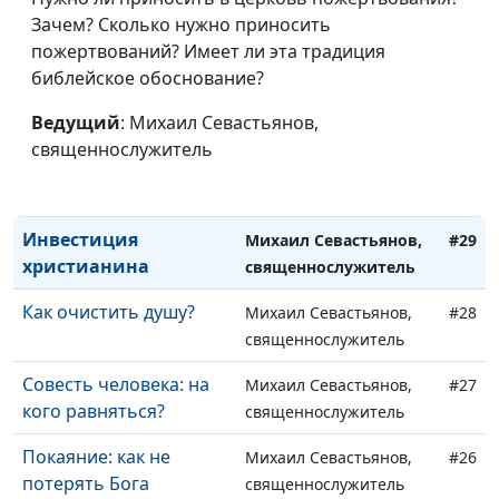
Зачем? Сколько нужно приносить
священнослужитель
пожертвований? Имеет ли эта традиция
За что ценить свою
Михаил Севастьянов,
#31
библейское обоснование?
жизнь?
священнослужитель
Ведущий
: Михаил Севастьянов,
Служители Божьи:
Михаил Севастьянов,
#30
священнослужитель
необычные обычные
священнослужитель
люди
Инвестиция
Михаил Севастьянов,
#29
христианина
священнослужитель
Как очистить душу?
Михаил Севастьянов,
#28
священнослужитель
Совесть человека: на
Михаил Севастьянов,
#27
кого равняться?
священнослужитель
Покаяние: как не
Михаил Севастьянов,
#26
потерять Бога
священнослужитель