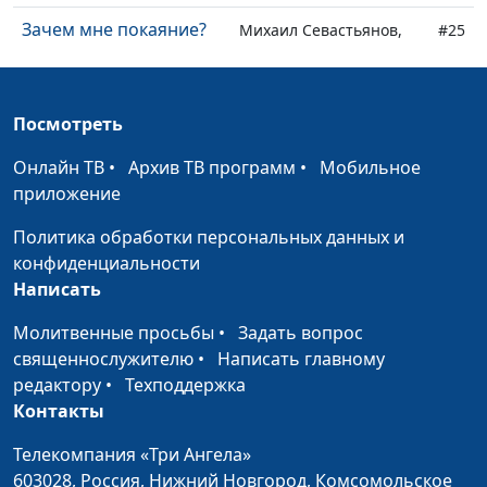
Зачем мне покаяние?
Михаил Севастьянов,
#25
священнослужитель
Когда молишься, верь
Михаил Севастьянов,
#24
Посмотреть
всей душой
священнослужитель
Онлайн ТВ
•
Архив ТВ программ
•
Мобильное
Общаться с Богом и
Михаил Севастьянов,
#23
приложение
верить в лучшее
священнослужитель
Политика обработки персональных данных и
Без любви все - ничто
Михаил Севастьянов,
#22
конфиденциальности
священнослужитель
Написать
Как стать
Михаил Севастьянов,
#21
Молитвенные просьбы
•
Задать вопрос
христианином?
священнослужитель
священнослужителю
•
Написать главному
Истинное знание - о
редактору
•
Техподдержка
Михаил Севастьянов,
#20
любви
Контакты
священнослужитель
Проклятие зависти или
Телекомпания «Три Ангела»
Михаил Севастьянов,
#19
Божья любовь?
603028,
Россия, Нижний Новгород,
Комсомольское
священнослужитель