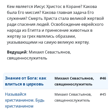
Иисус
Кем является Иисус Христос в Коране? Какова
была Его миссия? Какова главная задача Его
Верить никогда не
Михаил Севастьянов,
#50
служения? Смерть Христа стала великой жертвой
поздно
священнослужитель
ради спасения людей. Освобождение еврейского
Зачем видеть в
народа из Египта и принесение животных в
Михаил Севастьянов,
#49
истинном свете?
жертву за грех являлись образами,
священнослужитель
указывающими на самую великую жертву.
Насколько важна
Михаил Севастьянов,
#48
вера?
Ведущий
: Михаил Севастьянов,
священнослужитель
священнослужитель
Рождество и поиск
Михаил Севастьянов,
#47
счастья
священнослужитель
Знание от Бога: как
Михаил Севастьянов,
#46
влиться в церковь
священнослужитель
Называйся
Михаил Севастьянов,
#45
христианином. Будь
священнослужитель
христианином