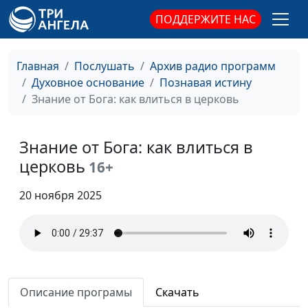
Что оскверняет
Михаил Севастьянов,
#57
ПОДДЕРЖИТЕ НАС
человека
священнослужитель
Предназначение:
Михаил Севастьянов,
#56
Главная
Послушать
Архив радио программ
рожденный летать
священнослужитель
Духовное основание
Познавая истину
Знание от Бога: как влиться в церковь
На горе
Михаил Севастьянов,
#55
Преображения
священнослужитель
Знание от Бога: как влиться в
На пути к
Михаил Севастьянов,
#54
церковь
16+
совершенству
священнослужитель
Пасха — Христос,
20 ноября 2025
Михаил Севастьянов,
#53
закланный за нас
священнослужитель
Мы — дети, мы — не
Михаил Севастьянов,
#52
боги
священнослужитель
Не нужно бояться
Михаил Севастьянов,
#51
Описание програмы
Скачать
бури, если в лодке —
священнослужитель