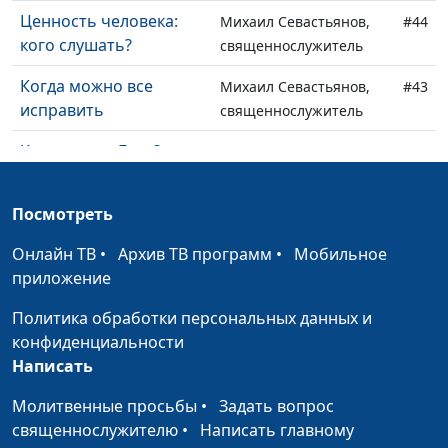
Ценность человека:
Михаил Севастьянов,
#44
кого слушать?
священнослужитель
Когда можно все
Михаил Севастьянов,
#43
исправить
священнослужитель
Как увидеть Бога?
Михаил Севастьянов,
#42
священнослужитель
Посмотреть
Бог и Его церковь:
Михаил Севастьянов,
#41
супружеские
священнослужитель
Онлайн ТВ
•
Архив ТВ программ
•
Мобильное
отношения
приложение
Почему Бог нас
Михаил Севастьянов,
#40
Политика обработки персональных данных и
испытывает?
священнослужитель
конфиденциальности
Написать
Закон или благодать?
Михаил Севастьянов,
#39
священнослужитель
Молитвенные просьбы
•
Задать вопрос
священнослужителю
•
Написать главному
Бог и человек: два
Михаил Севастьянов,
#38