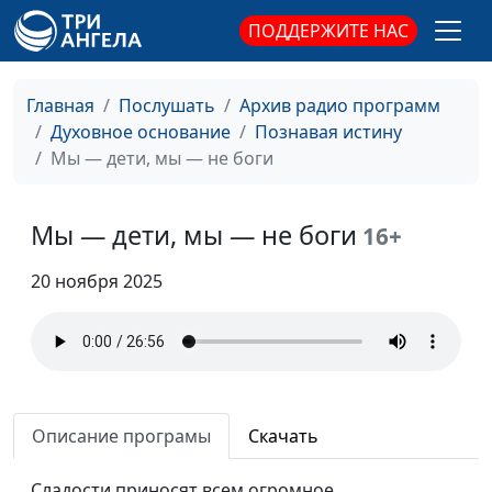
ПОДДЕРЖИТЕ НАС
Главная
Послушать
Архив радио программ
Духовное основание
Познавая истину
Мы — дети, мы — не боги
Мы — дети, мы — не боги
16+
Сотворение мира.
Михаил Севастьянов,
#60
Ненаучный трактат
священнослужитель
20 ноября 2025
Сотворение мира или
Михаил Севастьянов,
#59
эволюция?
священнослужитель
Для Бога нет
Михаил Севастьянов,
#58
недостойных
священнослужитель
Описание програмы
Скачать
Что оскверняет
Михаил Севастьянов,
#57
человека
священнослужитель
Сладости приносят всем огромное