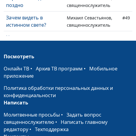
поздно
священнослужитель
Зачем видеть в
Михаил Севастьянов,
#49
истинном свете?
священнослужитель
Насколько важна
Михаил Севастьянов,
#48
вера?
священнослужитель
Посмотреть
Рождество и поиск
Михаил Севастьянов,
#47
счастья
священнослужитель
Онлайн ТВ
•
Архив ТВ программ
•
Мобильное
приложение
Знание от Бога: как
Михаил Севастьянов,
#46
влиться в церковь
священнослужитель
Политика обработки персональных данных и
конфиденциальности
Называйся
Михаил Севастьянов,
#45
Написать
христианином. Будь
священнослужитель
христианином
Молитвенные просьбы
•
Задать вопрос
священнослужителю
•
Написать главному
Ценность человека:
Михаил Севастьянов,
#44
редактору
•
Техподдержка
кого слушать?
священнослужитель