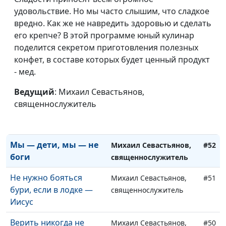
удовольствие. Но мы часто слышим, что сладкое
Предназначение:
Михаил Севастьянов,
#56
вредно. Как же не навредить здоровью и сделать
рожденный летать
священнослужитель
его крепче? В этой программе юный кулинар
На горе
поделится секретом приготовления полезных
Михаил Севастьянов,
#55
Преображения
конфет, в составе которых будет ценный продукт
священнослужитель
- мед.
На пути к
Михаил Севастьянов,
#54
совершенству
Ведущий
: Михаил Севастьянов,
священнослужитель
священнослужитель
Пасха — Христос,
Михаил Севастьянов,
#53
закланный за нас
священнослужитель
Мы — дети, мы — не
Михаил Севастьянов,
#52
боги
священнослужитель
Не нужно бояться
Михаил Севастьянов,
#51
бури, если в лодке —
священнослужитель
Иисус
Верить никогда не
Михаил Севастьянов,
#50