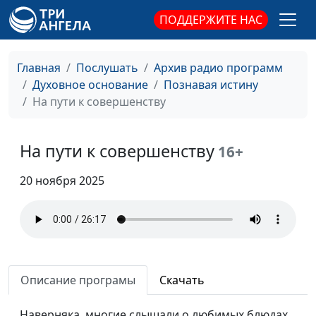
ПОДДЕРЖИТЕ НАС
Главная
Послушать
Архив радио программ
Духовное основание
Познавая истину
На пути к совершенству
На пути к совершенству
16+
20 ноября 2025
Сотворение мира.
Михаил Севастьянов,
#60
Ненаучный трактат
священнослужитель
Сотворение мира или
Михаил Севастьянов,
#59
эволюция?
священнослужитель
Описание програмы
Скачать
Для Бога нет
Михаил Севастьянов,
#58
Наверняка, многие слышали о любимых блюдах