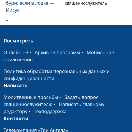
бури, если в лодке —
священнослужитель
Иисус
Верить никогда не
Михаил Севастьянов,
#50
поздно
священнослужитель
Посмотреть
Зачем видеть в
Михаил Севастьянов,
#49
истинном свете?
священнослужитель
Онлайн ТВ
•
Архив ТВ программ
•
Мобильное
приложение
Насколько важна
Михаил Севастьянов,
#48
вера?
священнослужитель
Политика обработки персональных данных и
конфиденциальности
Рождество и поиск
Михаил Севастьянов,
#47
Написать
счастья
священнослужитель
Молитвенные просьбы
•
Задать вопрос
Знание от Бога: как
Михаил Севастьянов,
#46
священнослужителю
•
Написать главному
влиться в церковь
священнослужитель
редактору
•
Техподдержка
Называйся
Контакты
Михаил Севастьянов,
#45
христианином. Будь
священнослужитель
Телекомпания «Три Ангела»