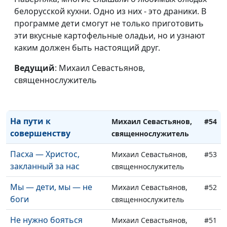
недостойных
священнослужитель
белорусской кухни. Одно из них - это драники. В
Что оскверняет
программе дети смогут не только приготовить
Михаил Севастьянов,
#57
человека
эти вкусные картофельные оладьи, но и узнают
священнослужитель
каким должен быть настоящий друг.
Предназначение:
Михаил Севастьянов,
#56
рожденный летать
Ведущий
: Михаил Севастьянов,
священнослужитель
священнослужитель
На горе
Михаил Севастьянов,
#55
Преображения
священнослужитель
На пути к
Михаил Севастьянов,
#54
совершенству
священнослужитель
Пасха — Христос,
Михаил Севастьянов,
#53
закланный за нас
священнослужитель
Мы — дети, мы — не
Михаил Севастьянов,
#52
боги
священнослужитель
Не нужно бояться
Михаил Севастьянов,
#51