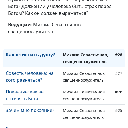
Бога? Должен ли у человека быть страх перед
Служители Божьи:
Михаил Севастьянов,
#30
Богом? Как он должен выражаться?
необычные обычные
священнослужитель
люди
Ведущий
: Михаил Севастьянов,
священнослужитель
Инвестиция
Михаил Севастьянов,
#29
христианина
священнослужитель
Как очистить душу?
Михаил Севастьянов,
#28
священнослужитель
Совесть человека: на
Михаил Севастьянов,
#27
кого равняться?
священнослужитель
Покаяние: как не
Михаил Севастьянов,
#26
потерять Бога
священнослужитель
Зачем мне покаяние?
Михаил Севастьянов,
#25
священнослужитель