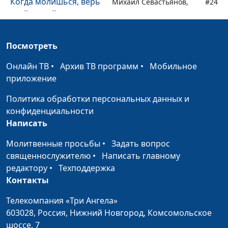
Когда молишься, верь
Михаил Севастьянов,
#24
всей душой
священнослужитель
Общаться с Богом и
Михаил Севастьянов,
#23
Посмотреть
верить в лучшее
священнослужитель
Онлайн ТВ
•
Архив ТВ программ
•
Мобильное
Без любви все - ничто
Михаил Севастьянов,
#22
приложение
священнослужитель
Политика обработки персональных данных и
Как стать
Михаил Севастьянов,
#21
конфиденциальности
христианином?
священнослужитель
Написать
Истинное знание - о
Михаил Севастьянов,
#20
Молитвенные просьбы
•
Задать вопрос
любви
священнослужитель
священнослужителю
•
Написать главному
Проклятие зависти или
редактору
•
Техподдержка
Михаил Севастьянов,
#19
Божья любовь?
Контакты
священнослужитель
Дух Святой, дающий
Телекомпания «Три Ангела»
Михаил Севастьянов,
#18
жизнь
603028,
Россия, Нижний Новгород,
Комсомольское
священнослужитель
шоссе, 7