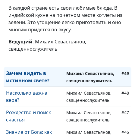
Мы — дети, мы — не
В каждой стране есть свои любимые блюда. В
Михаил Севастьянов,
#52
боги
индийской кухне на почетном месте котлеты из
священнослужитель
зелени. Это угощение легко приготовить и оно
Не нужно бояться
Михаил Севастьянов,
#51
многим придется по вкусу.
бури, если в лодке —
священнослужитель
Иисус
Ведущий
: Михаил Севастьянов,
священнослужитель
Верить никогда не
Михаил Севастьянов,
#50
поздно
священнослужитель
Зачем видеть в
Михаил Севастьянов,
#49
истинном свете?
священнослужитель
Насколько важна
Михаил Севастьянов,
#48
вера?
священнослужитель
Рождество и поиск
Михаил Севастьянов,
#47
счастья
священнослужитель
Знание от Бога: как
Михаил Севастьянов,
#46