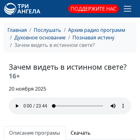
Сотворение мира или
Михаил Севастьянов,
#59
ПОДДЕРЖИТЕ НАС
эволюция?
священнослужитель
Для Бога нет
Михаил Севастьянов,
#58
Главная
Послушать
Архив радио программ
недостойных
священнослужитель
Духовное основание
Познавая истину
Зачем видеть в истинном свете?
Что оскверняет
Михаил Севастьянов,
#57
человека
священнослужитель
Зачем видеть в истинном свете?
Предназначение:
Михаил Севастьянов,
#56
рожденный летать
священнослужитель
16+
На горе
Михаил Севастьянов,
#55
20 ноября 2025
Преображения
священнослужитель
На пути к
Михаил Севастьянов,
#54
совершенству
священнослужитель
Пасха — Христос,
Михаил Севастьянов,
#53
Описание програмы
Скачать
закланный за нас
священнослужитель