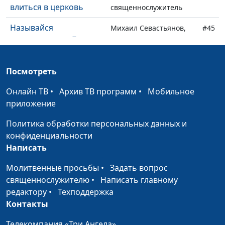
влиться в церковь
священнослужитель
Называйся
Михаил Севастьянов,
#45
христианином. Будь
священнослужитель
христианином
Посмотреть
Ценность человека:
Михаил Севастьянов,
#44
кого слушать?
священнослужитель
Онлайн ТВ
•
Архив ТВ программ
•
Мобильное
приложение
Когда можно все
Михаил Севастьянов,
#43
исправить
священнослужитель
Политика обработки персональных данных и
конфиденциальности
Как увидеть Бога?
Михаил Севастьянов,
#42
Написать
священнослужитель
Молитвенные просьбы
•
Задать вопрос
Бог и Его церковь:
Михаил Севастьянов,
#41
священнослужителю
•
Написать главному
супружеские
священнослужитель
редактору
•
Техподдержка
отношения
Контакты
Почему Бог нас
Михаил Севастьянов,
#40
Телекомпания «Три Ангела»