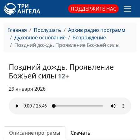
Что делать, если
Рувим Кройтор,
#411
возникло искушение?
священнослужитель
ПОДДЕРЖИТЕ НАС
Время — дорогой
Рувим Кройтор,
#410
ресурс
священнослужитель
Главная
Послушать
Архив радио программ
Духовное основание
Возрождение
Как суббота
Рувим Кройтор,
#409
Поздний дождь. Проявление Божьей силы
освящает нас?
священнослужитель
Что удивительного
Рувим Кройтор,
#408
Поздний дождь. Проявление
было в волосах
священнослужитель
Божьей силы
12+
Самсона?
Побег от Бога и
29 января 2026
Рувим Кройтор,
#407
удивительное
священнослужитель
пророчество
«Лестница
Рувим Кройтор,
#406
добродетелей»
священнослужитель
апостола Петра
Описание програмы
Скачать