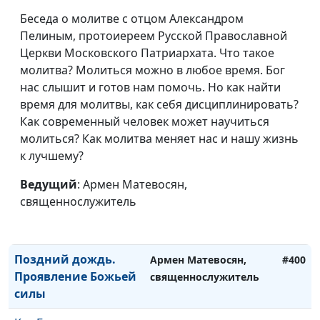
Как гордость влияет
Рувим Кройтор,
#405
Беседа о молитве с отцом Александром
на нас
священнослужитель
Пелиным, протоиереем Русской Православной
Церкви Московского Патриархата. Что такое
Иисус исцеляет
Рувим Кройтор,
#404
молитва? Молиться можно в любое время. Бог
физические и
священнослужитель
нас слышит и готов нам помочь. Но как найти
духовные недуги
время для молитвы, как себя дисциплинировать?
Божьи намерения и
Как современный человек может научиться
Рувим Кройтор,
#403
наша непокорность
молиться? Как молитва меняет нас и нашу жизнь
священнослужитель
к лучшему?
К чему призывает Бог
Рувим Кройтор,
#402
Ведущий
: Армен Матевосян,
священнослужитель
священнослужитель
Как проявляется вера
Рувим Кройтор,
#401
священнослужитель
Поздний дождь.
Армен Матевосян,
#400
Проявление Божьей
священнослужитель
силы