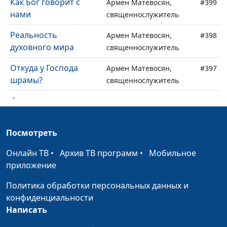
Как Бог говорит с
Армен Матевосян,
#399
нами
священнослужитель
Реальность
Армен Матевосян,
#398
духовного мира
священнослужитель
Откуда у Господа
Армен Матевосян,
#397
шрамы?
священнослужитель
Домостроительство
Армен Матевосян,
#396
тайн Божьих: Божье
священнослужитель
управление
Посмотреть
ресурсами
Онлайн ТВ
•
Архив ТВ программ
•
Мобильное
Что такое престол
Армен Матевосян,
#395
приложение
Божий
священнослужитель
Политика обработки персональных данных и
Ропот народа
Армен Матевосян,
#394
конфиденциальности
Божьего: как
священнослужитель
Написать
христианам