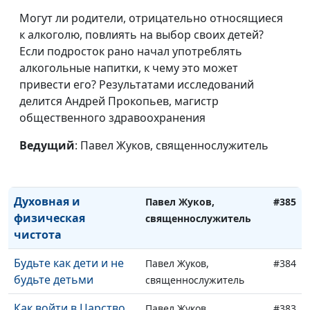
Пророческая картина
Павел Жуков,
#389
Могут ли родители, отрицательно относящиеся
спасения
священнослужитель
к алкоголю, повлиять на выбор своих детей?
Быть как все?
Если подросток рано начал употреблять
Павел Жуков,
#388
Обратная сторона
алкогольные напитки, к чему это может
священнослужитель
солидарности
привести его? Результатами исследований
делится Андрей Прокопьев, магистр
Нужно ли всегда
Павел Жуков,
#387
общественного здравоохранения
соглашаться с Богом?
священнослужитель
Ведущий
: Павел Жуков, священнослужитель
Что значит служить
Павел Жуков,
#386
Богу на самом деле?
священнослужитель
Духовная и
Павел Жуков,
#385
физическая
священнослужитель
чистота
Будьте как дети и не
Павел Жуков,
#384
будьте детьми
священнослужитель
Как войти в Царство
Павел Жуков,
#383