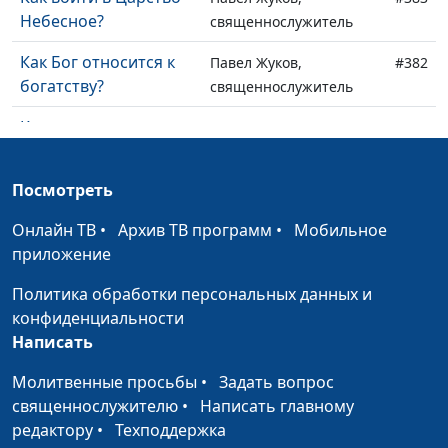
Небесное?
священнослужитель
Как Бог относится к
Павел Жуков,
#382
богатству?
священнослужитель
Когда хорошее не
Павел Жуков,
#381
хорошо, а плохое не
священнослужитель
плохо?
Посмотреть
Учение Христа и
Павел Жуков,
#380
Онлайн ТВ
•
Архив ТВ программ
•
Мобильное
догмы человеческие
священнослужитель
приложение
Болезни, испытания,
Павел Жуков,
#379
Политика обработки персональных данных и
трагедии. Где же Бог?
священнослужитель
конфиденциальности
Написать
Всё с умом: жизнь,
Павел Жуков,
#378
любовь, спасение
священнослужитель
Молитвенные просьбы
•
Задать вопрос
священнослужителю
•
Написать главному
Самый сильный
Андрей Довгель,
#377
редактору
•
Техподдержка
воспитательный
священнослужитель