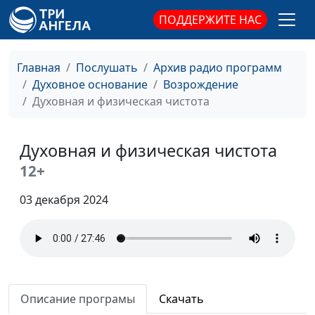
христианам
ПОДДЕРЖИТЕ НАС
реагировать на
проблемы
Главная
Послушать
Архив радио программ
Эффект бабочки и
Павел Жуков,
#393
Духовное основание
Возрождение
последствия нашего
священнослужитель
Духовная и физическая чистота
выбора
Исход Египта из
Павел Жуков,
#392
Духовная и физическая чистота
Израиля. Как
священнослужитель
освободиться от
12+
греховного влияния?
03 декабря 2024
Что такое подвиг и
Павел Жуков,
#391
кого можно назвать
священнослужитель
героем?
Может ли Божий
Павел Жуков,
#390
Закон спасать?
священнослужитель
Описание програмы
Скачать