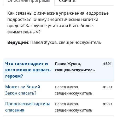
проблемы
Описание програмы
Скачать
Эффект бабочки и
Павел Жуков,
#393
Как связаны физические упражнения и здоровье
последствия нашего
священнослужитель
подростка?Почему энергетические напитки
выбора
вредны? Как лучше учиться и быть более
внимательным?
Исход Египта из
Павел Жуков,
#392
Израиля. Как
священнослужитель
Ведущий
: Павел Жуков, священнослужитель
освободиться от
греховного влияния?
Что такое подвиг и
Павел Жуков,
#391
кого можно назвать
священнослужитель
героем?
Может ли Божий
Павел Жуков,
#390
Закон спасать?
священнослужитель
Пророческая картина
Павел Жуков,
#389
спасения
священнослужитель