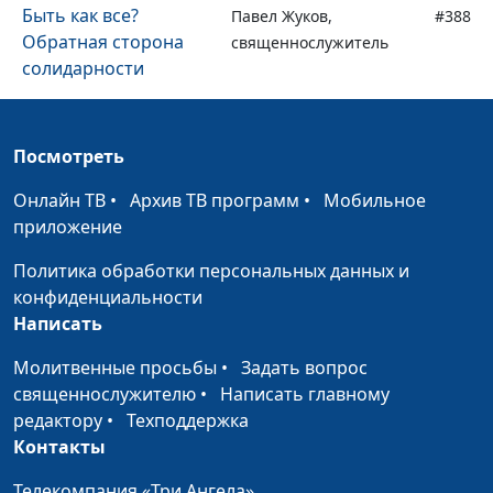
Быть как все?
Павел Жуков,
#388
Обратная сторона
священнослужитель
солидарности
Нужно ли всегда
Павел Жуков,
#387
соглашаться с Богом?
священнослужитель
Посмотреть
Что значит служить
Павел Жуков,
#386
Онлайн ТВ
•
Архив ТВ программ
•
Мобильное
Богу на самом деле?
священнослужитель
приложение
Духовная и
Павел Жуков,
#385
Политика обработки персональных данных и
физическая чистота
священнослужитель
конфиденциальности
Написать
Будьте как дети и не
Павел Жуков,
#384
будьте детьми
священнослужитель
Молитвенные просьбы
•
Задать вопрос
священнослужителю
•
Написать главному
Как войти в Царство
Павел Жуков,
#383
редактору
•
Техподдержка
Небесное?
священнослужитель
Контакты
Как Бог относится к
Павел Жуков,
#382
Телекомпания «Три Ангела»