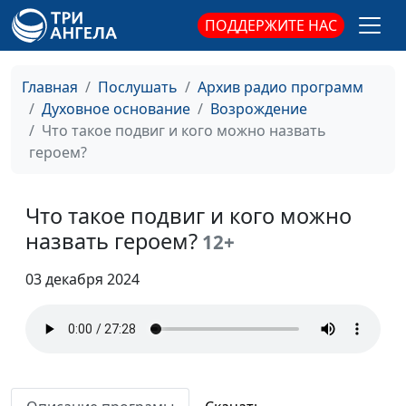
нами
священнослужитель
ПОДДЕРЖИТЕ НАС
Реальность
Армен Матевосян,
#398
духовного мира
священнослужитель
Главная
Послушать
Архив радио программ
Откуда у Господа
Армен Матевосян,
#397
Духовное основание
Возрождение
шрамы?
священнослужитель
Что такое подвиг и кого можно назвать
героем?
Домостроительство
Армен Матевосян,
#396
тайн Божьих: Божье
священнослужитель
управление
Что такое подвиг и кого можно
ресурсами
назвать героем?
12+
Что такое престол
Армен Матевосян,
#395
03 декабря 2024
Божий
священнослужитель
Ропот народа
Армен Матевосян,
#394
Божьего: как
священнослужитель
христианам
реагировать на