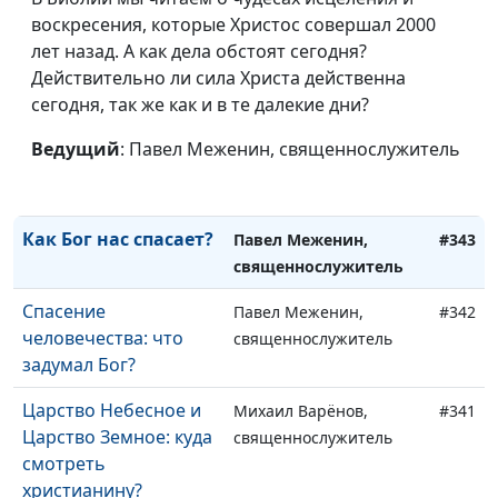
свое дело до конца
воскресения, которые Христос совершал 2000
лет назад. А как дела обстоят сегодня?
Подлинная
Максим Каминский,
#345
Действительно ли сила Христа действенна
человечность: в чем
священнослужитель
сегодня, так же как и в те далекие дни?
твоя ценность?
Ведущий
: Павел Меженин, священнослужитель
Божий план спасения
Павел Меженин,
#344
священнослужитель
Как Бог нас спасает?
Павел Меженин,
#343
священнослужитель
Спасение
Павел Меженин,
#342
человечества: что
священнослужитель
задумал Бог?
Царство Небесное и
Михаил Варёнов,
#341
Царство Земное: куда
священнослужитель
смотреть
христианину?