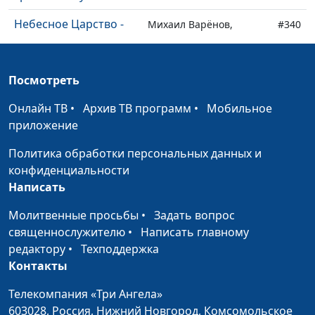
Небесное Царство -
Михаил Варёнов,
#340
ценность, дающая
священнослужитель
радость
Посмотреть
Дети христиан: как
Михаил Варёнов,
#339
найти Бога?
священнослужитель
Онлайн ТВ
•
Архив ТВ программ
•
Мобильное
приложение
Лучший способ
Михаил Варёнов,
#338
выразить
священнослужитель
Политика обработки персональных данных и
благодарность
конфиденциальности
Написать
Давать ли человеку
Михаил Варёнов,
#337
второй шанс?
священнослужитель
Молитвенные просьбы
•
Задать вопрос
священнослужителю
•
Написать главному
Исцеляющая вера
Антон Бойков,
#336
редактору
•
Техподдержка
священнослужитель
Контакты
Вы - соль земли
Антон Бойков,
#335
Телекомпания «Три Ангела»
священнослужитель
603028,
Россия, Нижний Новгород,
Комсомольское