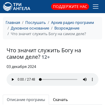
Ропот народа
Армен Матевосян,
#394
Божьего: как
ПОДДЕРЖИТЕ НАС
священнослужитель
христианам
реагировать на
Главная
Послушать
Архив радио программ
проблемы
Духовное основание
Возрождение
Эффект бабочки и
Павел Жуков,
#393
Что значит служить Богу на самом деле?
последствия нашего
священнослужитель
выбора
Что значит служить Богу на
Исход Египта из
Павел Жуков,
#392
самом деле?
12+
Израиля. Как
священнослужитель
освободиться от
03 декабря 2024
греховного влияния?
Что такое подвиг и
Павел Жуков,
#391
кого можно назвать
священнослужитель
героем?
Описание програмы
Скачать
Может ли Божий
Павел Жуков,
#390