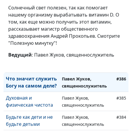
Закон спасать?
священнослужитель
Солнечный свет полезен, так как помогает
Пророческая картина
нашему организму вырабатывать витамин D. О
Павел Жуков,
#389
спасения
том, как еще можно получить этот витамин,
священнослужитель
рассказывает магистр общественного
Быть как все?
Павел Жуков,
#388
здравоохранения Андрей Прокопьев. Смотрите
Обратная сторона
священнослужитель
"Полезную минутку"!
солидарности
Ведущий
: Павел Жуков, священнослужитель
Нужно ли всегда
Павел Жуков,
#387
соглашаться с Богом?
священнослужитель
Что значит служить
Павел Жуков,
#386
Богу на самом деле?
священнослужитель
Духовная и
Павел Жуков,
#385
физическая чистота
священнослужитель
Будьте как дети и не
Павел Жуков,
#384
будьте детьми
священнослужитель