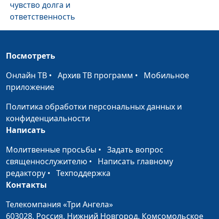
чувство долга и
ответственность
Подлинная
Максим Каминский,
#346
человечность: делать
священнослужитель
Посмотреть
свое дело до конца
Онлайн ТВ
•
Архив ТВ программ
•
Мобильное
Подлинная
Максим Каминский,
#345
приложение
человечность: в чем
священнослужитель
твоя ценность?
Политика обработки персональных данных и
конфиденциальности
Божий план спасения
Павел Меженин,
#344
Написать
священнослужитель
Молитвенные просьбы
•
Задать вопрос
Как Бог нас спасает?
Павел Меженин,
#343
священнослужителю
•
Написать главному
священнослужитель
редактору
•
Техподдержка
Контакты
Спасение
Павел Меженин,
#342
человечества: что
священнослужитель
Телекомпания «Три Ангела»
задумал Бог?
603028,
Россия, Нижний Новгород,
Комсомольское