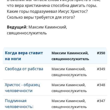
Христа и Его
что вера христианина способна двигать горы.
священнослужитель
учеников
Какие горы подразумевал Иисус Христос?
Сколько веры требуется для этого?
Лучшее для себя и
Максим Каминский,
#352
для ближнего
Ведущий
: Максим Каминский,
священнослужитель
священнослужитель
Правила
Максим Каминский,
#351
христианской любви
священнослужитель
Когда вера ставит
Максим Каминский,
#350
на ноги
священнослужитель
Свобода от рабства
Максим Каминский,
#349
священнослужитель
Христос - образец
Максим Каминский,
#348
человечности
священнослужитель
Подлинная
Максим Каминский,
#347
человечность:
священнослужитель