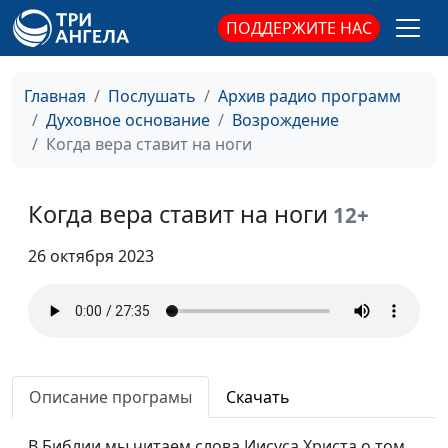
Законодатель
священнослужитель,
ПОДДЕРЖИТЕ НАС
доктор богословия
Христос - Творец
Евгений Зайцев,
#357
Главная
Послушать
Архив радио программ
священнослужитель,
Духовное основание
Возрождение
доктор богословия
Когда вера ставит на ноги
Христос - Истинный
Евгений Зайцев,
#356
Человек
священнослужитель,
Когда вера ставит на ноги
12+
доктор богословия
26 октября 2023
Христос - Истинный
Евгений Зайцев,
#355
Бог
священнослужитель,
доктор богословия
Христианская
Максим Каминский,
#354
скромность: в чем ее
священнослужитель
Описание програмы
Скачать
преимущества?
Благотворительность
В Библии мы читаем слова Иисуса Христа о том,
Максим Каминский,
#353