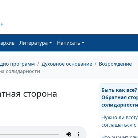
освободиться 
греховного вл
Что такое подв
2+
кого можно на
героем?
оархив
Литература
Написать
Может ли Бож
Закон спасать
адио программ
Духовное основание
Возрождение
Пророческая к
она солидарности
спасения
Быть как все?
атная сторона
Обратная сто
солидарност
Нужно ли всег
соглашаться с
Что значит сл