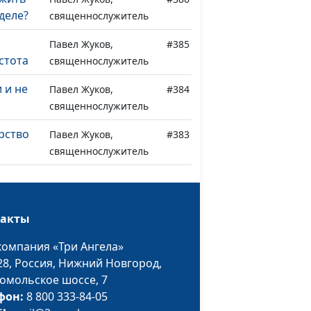
деле?
священнослужитель
Павел Жуков,
#385
стота
священнослужитель
и и не
Павел Жуков,
#384
священнослужитель
рство
Павел Жуков,
#383
священнослужитель
тся к
Павел Жуков,
#382
священнослужитель
такты
 не
Павел Жуков,
#381
хое не
священнослужитель
компания «Три Ангела»
28,
Россия, Нижний Новгород,
омольское шоссе, 7
 и
Павел Жуков,
#380
фон:
8 800 333-84-05
еские
священнослужитель