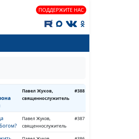
от
ПОДДЕРЖИТЕ НАС
ияния?
иг и
Павел Жуков,
#391
звать
священнослужитель
ий
Павел Жуков,
#390
?
священнослужитель
артина
Павел Жуков,
#389
священнослужитель
Павел Жуков,
#388
рона
священнослужитель
и
да
Павел Жуков,
#387
 Богом?
священнослужитель
ужить
Павел Жуков,
#386