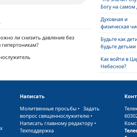
Богу на самом 
Духовная и
ь
физическая чи
Можно ли снизить давление без
Будьте как дет
ы гипертоникам?
будьте детьми
ннослужитель
Как войти в Ца
Небесное?
Как Бог относи
богатству?
Написать
Кон
Когда хорошее
хорошо, а пло
•
Молитвенные просьбы
•
Задать
Теле
плохо?
вопрос священнослужителю
•
6030
Написать главному редактору
•
Комс
Учение Христа
х
Техподдержка
Теле
догмы человеч