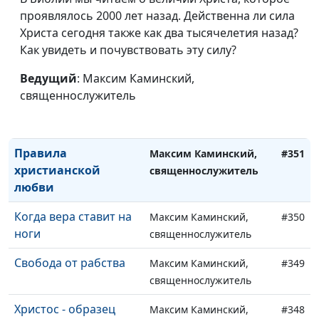
преимущества?
проявлялось 2000 лет назад. Действенна ли сила
Христа сегодня также как два тысячелетия назад?
Благотворительность
Максим Каминский,
#353
Как увидеть и почувствовать эту силу?
Христа и Его
священнослужитель
учеников
Ведущий
: Максим Каминский,
священнослужитель
Лучшее для себя и
Максим Каминский,
#352
для ближнего
священнослужитель
Правила
Максим Каминский,
#351
христианской
священнослужитель
любви
Когда вера ставит на
Максим Каминский,
#350
ноги
священнослужитель
Свобода от рабства
Максим Каминский,
#349
священнослужитель
Христос - образец
Максим Каминский,
#348