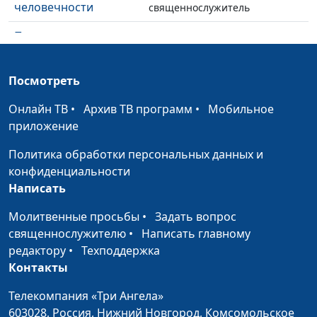
человечности
священнослужитель
Подлинная
Максим Каминский,
#347
человечность:
священнослужитель
чувство долга и
Посмотреть
ответственность
Онлайн ТВ
•
Архив ТВ программ
•
Мобильное
Подлинная
Максим Каминский,
#346
приложение
человечность: делать
священнослужитель
свое дело до конца
Политика обработки персональных данных и
конфиденциальности
Подлинная
Максим Каминский,
#345
Написать
человечность: в чем
священнослужитель
твоя ценность?
Молитвенные просьбы
•
Задать вопрос
священнослужителю
•
Написать главному
Божий план спасения
Павел Меженин,
#344
редактору
•
Техподдержка
священнослужитель
Контакты
Как Бог нас спасает?
Павел Меженин,
#343
Телекомпания «Три Ангела»
священнослужитель
603028,
Россия, Нижний Новгород,
Комсомольское