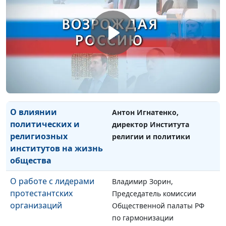
О влиянии государства
Антон Игнатенко, директор
на деятельность
Института религии и
межрелигиозных
политики
объединений
Об участии в
Антон Игнатенко, директор
несанкционированных
Института религии и
публичных акциях
политики
О влиянии
Антон Игнатенко,
политических и
директор Института
религиозных
религии и политики
институтов на жизнь
общества
О работе с лидерами
Владимир Зорин,
протестантских
Председатель комиссии
организаций
Общественной палаты РФ
по гармонизации