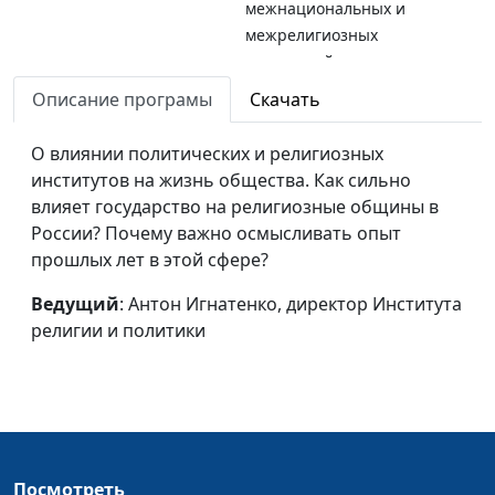
межнациональных и
межрелигиозных
отношений
Описание програмы
Скачать
Об отношениях
Владимир Зорин,
религиозных
Председатель комиссии
О влиянии политических и религиозных
конфессий и
Общественной палаты РФ
институтов на жизнь общества. Как сильно
государства в России
по гармонизации
влияет государство на религиозные общины в
межнациональных и
России? Почему важно осмысливать опыт
межрелигиозных
прошлых лет в этой сфере?
отношений
Ведущий
: Антон Игнатенко, директор Института
О книге Михаила
Олег Гончаров, член Совета
религии и политики
Одинцова "Живущие
при Президенте РФ, член
надеждой"
Общественной палаты РФ,
пастор Церкви Христиан-
Адвентистов Седьмого Дня
Служение памяти
Михаил Швыдкой,
мучеников нацизма
Посмотреть
представитель президента