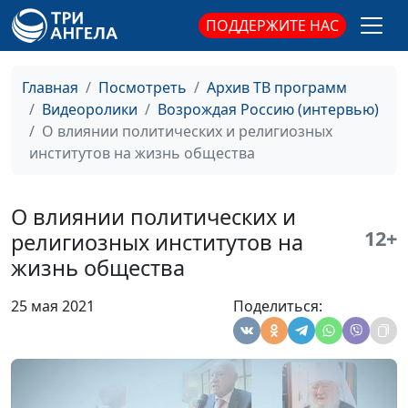
ПОДДЕРЖИТЕ НАС
Религиозная свобода в
Александр Кудрявцев,
России
помощник руководителя
Аппарата Общественной
Главная
Посмотреть
Архив ТВ программ
палаты РФ, председатель
Видеоролики
Возрождая Россию (интервью)
совета РАРС
О влиянии политических и религиозных
институтов на жизнь общества
О росте интереса к
Вероника Кравчук,
теме
заведующая кафедрой
межконфессиональных
государственно-
О влиянии политических и
отношений
конфессиональных
12+
религиозных институтов на
отношений ИГСУ РАНХиГС
жизнь общества
«Мы все - единоверцы»
Сергей Киришов, член
комиссии Общественной
25 мая 2021
Поделиться:
палаты РФ по гармонизации
межнациональных и
межрелигиозных
отношений