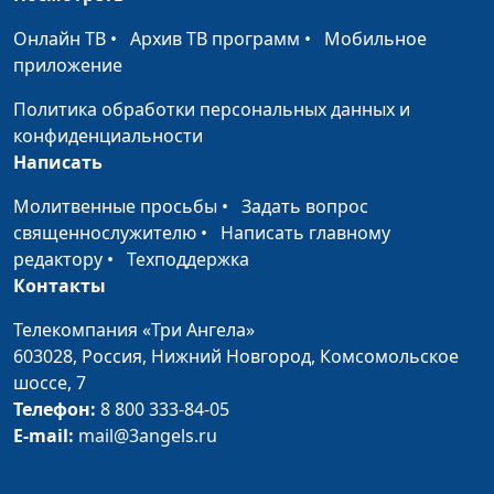
России по международному
Онлайн ТВ
•
Архив ТВ программ
•
Мобильное
и культурному
приложение
сотрудничеству
Политика обработки персональных данных и
Урок Второй мировой
Иеромонах Стефан
конфиденциальности
войны
(Игумнов), секретарь по
Написать
межхристианским
отношениям Отдела
Молитвенные просьбы
•
Задать вопрос
внешних церковных связей
священнослужителю
•
Написать главному
Московского патриархата
редактору
•
Техподдержка
Контакты
Михаил Швыдкой: «мы
Михаил Швыдкой,
должны научиться
представитель президента
Телекомпания «Три Ангела»
понимать тех, кто на
России по международному
603028,
Россия, Нижний Новгород,
Комсомольское
нас не похож»
и культурному
шоссе, 7
сотрудничеству
Телефон:
8 800 333-84-05
E-mail:
mail@3angels.ru
Об отношении к
Протоиерей Лев Семенов,
религиозным
руководитель Духовно-