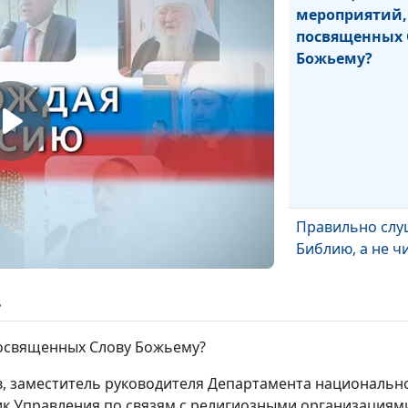
мероприятий,
посвященных 
Божьему?
Правильно слу
Библию, а не ч
ь
Скольких пере
посвященных Слову Божьему?
Священного П
было бы доста
в, заместитель руководителя Департамента националь
ик Управления по связям с религиозными организациям