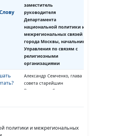
заместитель
Слову
руководителя
Департамента
национальной политики и
межрегиональных связей
города Москвы, начальник
Управления по связям с
религиозными
организациями
шать
Александр Семченко, глава
#60
итать?
совета старейшин
Всесоюзного Содружества
Евангельских Христиан
водов
Александр Семченко, глава
#59
исания
совета старейшин
точно?
Всесоюзного Содружества
ной политики и межрегиональных
Евангельских Христиан
и