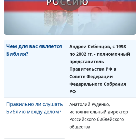
Библии в современном
2002 гг. - полномочный
переводе
представитель
Правительства РФ в Совете
Федерации Федерального
Собрания РФ
Чем для вас является
Андрей Себенцов, с 1998
Библия?
по 2002 гг. - полномочный
представитель
Правительства РФ в
Совете Федерации
Федерального Собрания
РФ
Правильно ли слушать
Анатолий Руденко,
Библию между делом?
исполнительный директор
Российского библейского
общества
Считаете ли вы
Анатолий Руденко,