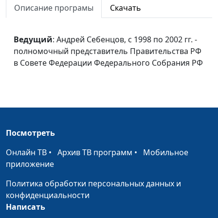
Описание програмы
Скачать
конкурентами других
исполнительный директор
переводчиков Библии?
Российского библейского
общества
Ведущий
: Андрей Себенцов, с 1998 по 2002 гг. -
полномочный представитель Правительства РФ
Чем является для вас
Александр Терентьев,
в Совете Федерации Федерального Собрания РФ
Священное Писание?
главный советник
Департамента по
взаимодействию с
религиозными
организациями управления
Президента РФ по
Посмотреть
внутренней политике
Онлайн ТВ
•
Архив ТВ программ
•
Мобильное
Насколько
Владислав Вовк, пресвитер
приложение
востребована будет
церкви евангельских
аудиоверсия Библии?
христиан баптистов г.
Политика обработки персональных данных и
Истра, председатель
конфиденциальности
комиссии по
Написать
межрелигиозным и