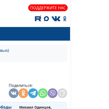
ий Отец
Александр Борисов,
#39
протоиерей, настоятель
ПОДДЕРЖИТЕ НАС
храма святых Космы и
Дамиана в Шубине, г.
Москва
чит
Андрей Гайдамака,
#38
еня
председатель фонда
"Национальная духовная
рвью)
трапеза"
Церкви
Михаил Одинцов, президент
#37
едьмого
общероссийской
общественной организации
«Объединение
Поделиться:
исследователей религии»,
доктор исторических наук,
профессор
вободы
Михаил Одинцов,
#36