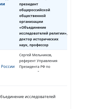
сии
президент
общероссийской
общественной
организации
«Объединение
исследователей религии»,
доктор исторических
наук, профессор
Сергей Мельников,
#35
референт Управления
 России
Президента РФ по
внутренней политике,
председатель РАРС
ков
Сергей Мельников,
#34
референт Управления
Объединение исследователей
Президента РФ по
внутренней политике,