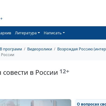
Бог - Наш общ
2+
оархив
Литература
Написать
О том, что зна
молитва для м
ТВ программ
Видеоролики
Возрождая Россию (инте
 России
Уникальность 
Адвентистов с
12+
 совести в России
дня
О вопросах с