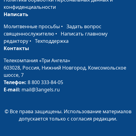
конфиденциальности
межнациональным
Написать
взаимоотношениям
общественной палаты
Молитвенные просьбы
•
Задать вопрос
городского округа Истра
священнослужителю
•
Написать главному
О презентации
редактору
•
Техподдержка
Евгений Зайцев, директор
аудиоверсии Библии в
Контакты
Института перевода Библии
современном русском
имени М.П. Кулакова
Телекомпания «Три Ангела»
переводе
603028,
Россия, Нижний Новгород,
Комсомольское
шоссе, 7
Как государство
Олег Гончаров,
Телефон:
относится к появлению
8 800 333-84-05
генеральный секретарь
E-mail:
аудиоверсии Библии?
mail@3angels.ru
Российской ассоциации
защиты религиозной
свободы, член Совета по
© Все права защищены. Использование материалов
взаимодействию с
допускается только с согласия редакции.
религиозными
объединениями при
Президенте РФ