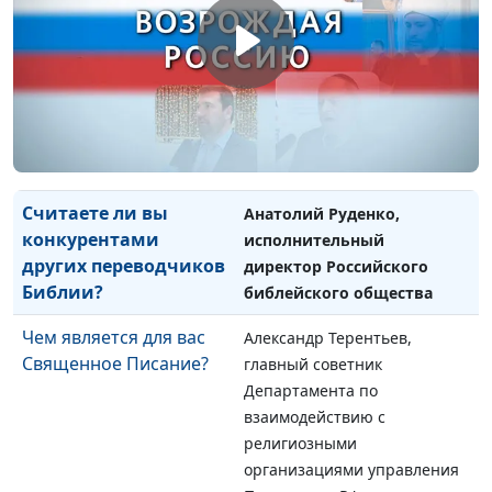
Федерации Федерального
Собрания РФ
Правильно ли слушать
Анатолий Руденко,
Библию между делом?
исполнительный директор
Российского библейского
общества
Считаете ли вы
Анатолий Руденко,
конкурентами
исполнительный
других переводчиков
директор Российского
Библии?
библейского общества
Чем является для вас
Александр Терентьев,
Священное Писание?
главный советник
Департамента по
взаимодействию с
религиозными
организациями управления