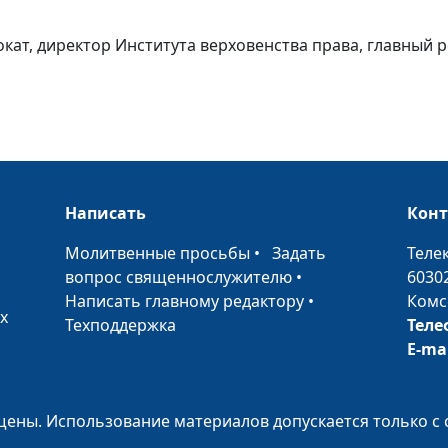
вокат, директор Института верховенства права, главный 
О влиянии госу
на деятельност
межрелигиозн
объединений
Написать
Кон
Об участии в
•
Молитвенные просьбы
•
Задать
Теле
несанкционир
вопрос священнослужителю
•
6030
публичных акц
Написать главному редактору
•
Комс
х
Техподдержка
Теле
О влиянии
E-ma
политических 
религиозных
институтов на 
ены. Использование материалов допускается только с 
общества