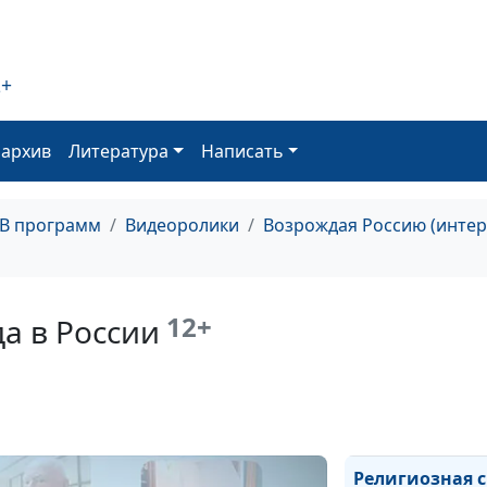
О социальной
деятельности
2+
протестантов В
оархив
Литература
Написать
Сергей Мельни
ТВ программ
Видеоролики
Возрождая Россию (инте
и
12+
а в России
О форуме «Пра
религия, госуд
Религиозная 