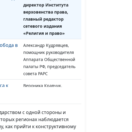
директор Института
верховенства права,
главный редактор
сетевого издания
«Религия и право»
обода в
Александр Кудрявцев,
#31
помощник руководителя
Аппарата Общественной
палаты РФ, председатель
совета РАРС
са к
Вероника Кравчук,
#30
заведующая кафедрой
нальных
государственно-
конфессиональных
ударством с одной стороны и
отношений ИГСУ РАНХиГС
оторых регионах наблюдается
оверцы»
Сергей Киришов, член
#29
, как прийти к конструктивному