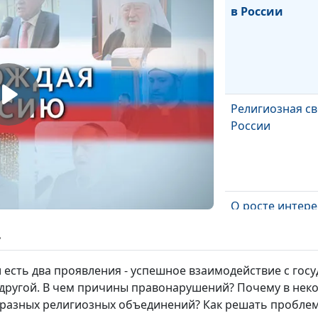
в России
Религиозная св
России
О росте интере
теме
ь
межконфессио
отношений
 есть два проявления - успешное взаимодействие с гос
 другой. В чем причины правонарушений? Почему в нек
«Мы все - един
 разных религиозных объединений? Как решать проблему