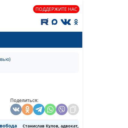
Сергей Мельников,
#35
ПОДДЕРЖИТЕ НАС
референт Управления
 России
Президента РФ по
внутренней политике,
председатель РАРС
ков
Сергей Мельников,
#34
референт Управления
рвью)
Президента РФ по
внутренней политике,
председатель РАРС
во,
Станислав Кулов, адвокат,
#33
арство»
директор Института
Поделиться:
верховенства права,
главный редактор сетевого
издания «Религия и право»
свобода
Станислав Кулов, адвокат,
#32