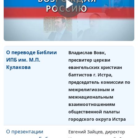
комиссии по
межрелигиозным и
межнациональным
взаимоотношениям
общественной палаты
городского округа Истра
О переводе Библии
Владислав Вовк,
ИПБ им. М.П.
пресвитер церкви
Кулакова
евангельских христиан
баптистов г. Истра,
председатель комиссии по
межрелигиозным и
межнациональным
взаимоотношениям
общественной палаты
городского округа Истра
О презентации
Евгений Зайцев, директор