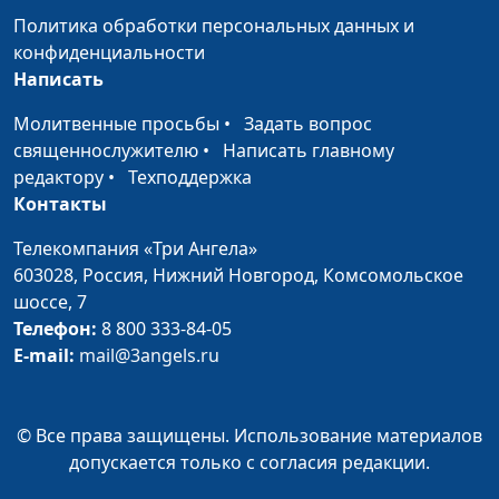
Политика обработки персональных данных и
религиозными
конфиденциальности
объединениями при
Написать
Президенте РФ
Я - русский, Бог меня
Молитвенные просьбы
•
Задать вопрос
Маттс-Ола Исхоел, епископ,
привел сюда, важно
священнослужителю
•
Написать главному
первый заместитель
молиться вместе
редактору
•
Техподдержка
начальствующего епископа
Контакты
Российского объединенного
союза христиан веры
Телекомпания «Три Ангела»
евангельской
603028,
Россия, Нижний Новгород,
Комсомольское
(пятидесятников)
шоссе, 7
Телефон:
О разделении и
8 800 333-84-05
Иеромонах Стефан
E-mail:
единстве в вере, о
mail@3angels.ru
(Игумнов), секретарь по
совместной молитве
межхристианским
отношениям отдела
© Все права защищены. Использование материалов
внешних церковных связей
допускается только с согласия редакции.
Московского патриархата