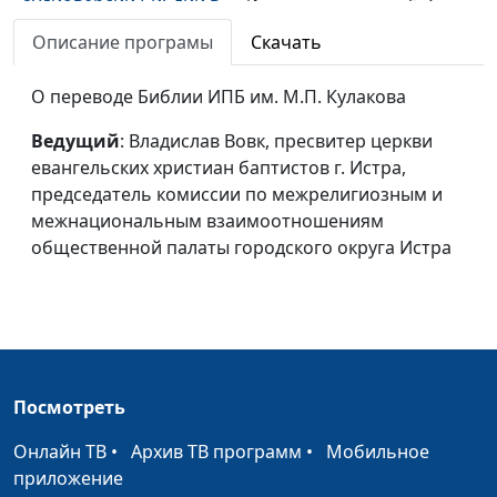
аудиоверсии Библии в
Института перевода Библии
современном русском
имени М.П. Кулакова
Описание програмы
Скачать
переводе
О переводе Библии ИПБ им. М.П. Кулакова
Как государство
Олег Гончаров,
относится к появлению
генеральный секретарь
Ведущий
: Владислав Вовк, пресвитер церкви
аудиоверсии Библии?
Российской ассоциации
евангельских христиан баптистов г. Истра,
защиты религиозной
председатель комиссии по межрелигиозным и
свободы, член Совета по
межнациональным взаимоотношениям
взаимодействию с
общественной палаты городского округа Истра
религиозными
объединениями при
Президенте РФ
О презентации
Олег Гончаров,
аудиоверсии Библии в
генеральный секретарь
Посмотреть
современном русском
Российской ассоциации
переводе
защиты религиозной
Онлайн ТВ
•
Архив ТВ программ
•
Мобильное
свободы, член Совета по
приложение
взаимодействию с