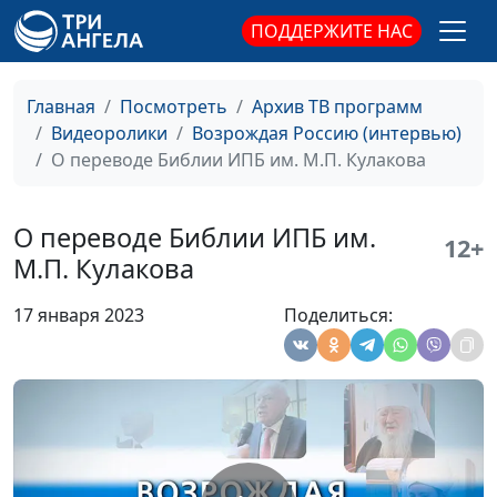
ПОДДЕРЖИТЕ НАС
Считаете ли вы
Анатолий Руденко,
конкурентами других
исполнительный директор
переводчиков Библии?
Российского библейского
Главная
Посмотреть
Архив ТВ программ
общества
Видеоролики
Возрождая Россию (интервью)
О переводе Библии ИПБ им. М.П. Кулакова
Чем является для вас
Александр Терентьев,
Священное Писание?
главный советник
Департамента по
О переводе Библии ИПБ им.
12+
взаимодействию с
М.П. Кулакова
религиозными
организациями управления
17 января 2023
Поделиться:
Президента РФ по
внутренней политике
Насколько
Владислав Вовк, пресвитер
востребована будет
церкви евангельских
аудиоверсия Библии?
христиан баптистов г.
Истра, председатель