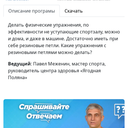
Поляна»
Описание програмы
Скачать
5 самых полезных
Павел Меженин, мастер
#9
физических
Делать физические упражнения, по
спорта, руководитель
упражнений
эффективности не уступающие спортзалу, можно
центра здоровья «Ягодная
и дома, и даже в машине. Достаточно иметь при
Поляна»
себе резиновые петли. Какие упражнения с
Если «прострелило»
Павел Меженин, мастер
#8
резиновыми петлями можно делать?
спину
спорта, руководитель
Ведущий
: Павел Меженин, мастер спорта,
центра здоровья «Ягодная
руководитель центра здоровья «Ягодная
Поляна», Максим
Поляна»
Меженин
Тренировка в
Павел Меженин, мастер
#7
ограниченном
спорта, руководитель
пространстве
центра здоровья «Ягодная
(машина, автобус,
Поляна»
офис)
Упражнения с