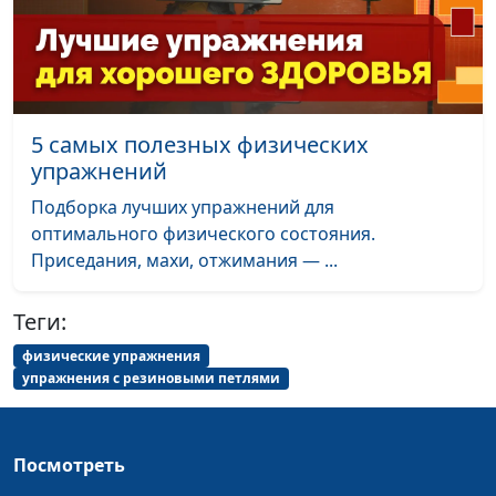
Поляна», Максим
Меженин
Упражнения для
Павел Меженин, мастер
#2
профилактики
спорта, руководитель
болей в коленях
центра здоровья «Ягодная
5 самых полезных физических
Поляна», Максим
упражнений
Меженин
Подборка лучших упражнений для
оптимального физического состояния.
Весёлая рыбалка —
Павел Меженин, мастер
#1
Приседания, махи, отжимания — ...
зарядка для плеч
спорта, руководитель
центра здоровья «Ягодная
Поляна», Максим
Теги:
Меженин
физические упражнения
упражнения с резиновыми петлями
Посмотреть