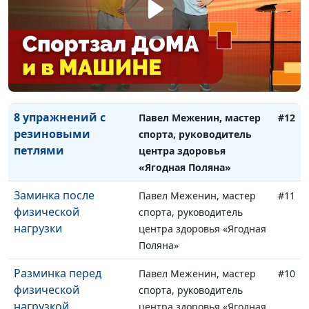
Поляна»
Шейный
Павел Меженин, мастер
#13
остеохондроз. 5
спорта, руководитель
упражнений
центра здоровья «Ягодная
Поляна»
8 упражнений с
Павел Меженин, мастер
#12
резиновыми
спорта, руководитель
петлями
центра здоровья
«Ягодная Поляна»
Заминка после
Павел Меженин, мастер
#11
физической
спорта, руководитель
нагрузки
центра здоровья «Ягодная
Поляна»
Разминка перед
Павел Меженин, мастер
#10
физической
спорта, руководитель
нагрузкой
центра здоровья «Ягодная