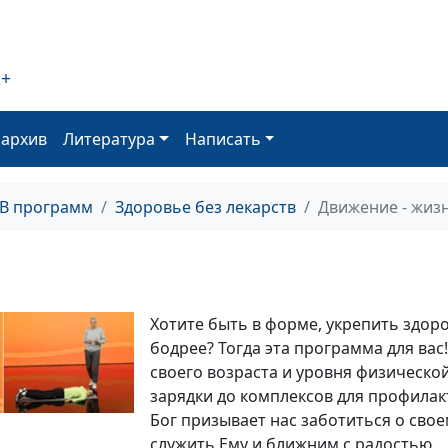
2+
оархив
Литература
Написать
ТВ программ
Здоровье без лекарств
Движение - жизн
Хотите быть в форме, укрепить здор
бодрее? Тогда эта программа для ва
своего возраста и уровня физической
зарядки до комплексов для профилак
Бог призывает нас заботиться о сво
служить Ему и ближним с радостью.