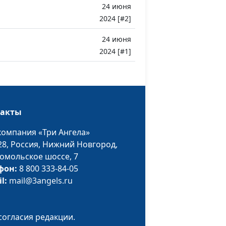
24 июня
2024 [#2]
24 июня
2024 [#1]
такты
компания «Три Ангела»
28,
Россия, Нижний Новгород,
омольское шоссе, 7
фон:
8 800 333-84-05
il:
mail@3angels.ru
согласия редакции.