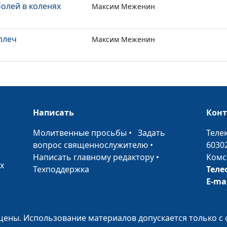
олей в коленях
Максим Меженин
плеч
Максим Меженин
Написать
Кон
•
Молитвенные просьбы
•
Задать
Теле
вопрос священнослужителю
•
6030
Написать главному редактору
•
Комс
х
Техподдержка
Теле
E-ma
ены. Использование материалов допускается только с 