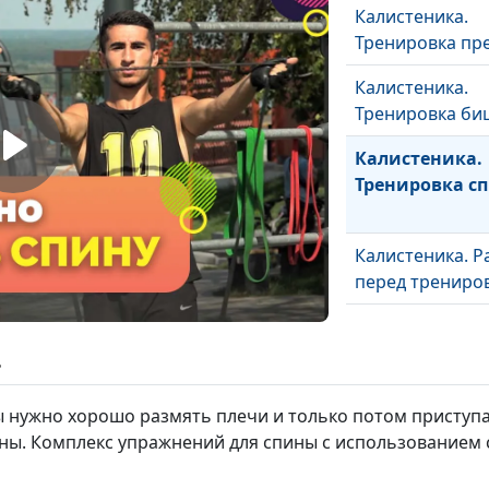
Калистеника.
Тренировка пр
Калистеника.
Тренировка би
Калистеника.
Тренировка с
Калистеника. Р
перед трениро
ь
 нужно хорошо размять плечи и только потом приступ
ы. Комплекс упражнений для спины с использованием 