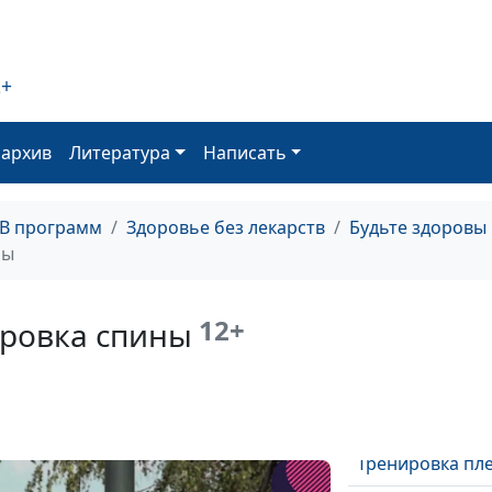
2+
оархив
Литература
Написать
Калистеника.
ТВ программ
Здоровье без лекарств
Будьте здоровы
Тренировка тр
ны
Калистеника.
Тренировка гр
12+
ировка спины
Калистеника.
Тренировка но
Калистеника.
Тренировка пл