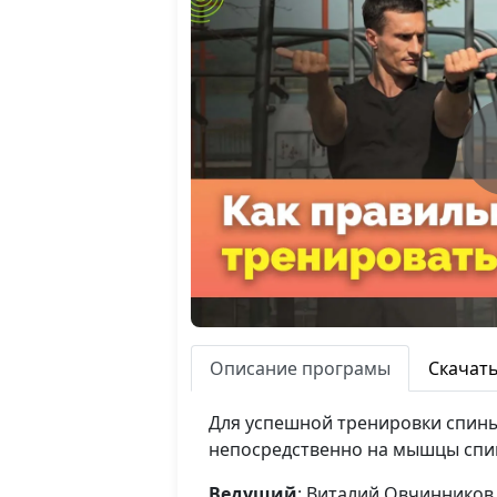
Описание програмы
Скачат
Для успешной тренировки спины
непосредственно на мышцы спин
Ведущий
: Виталий Овчинников