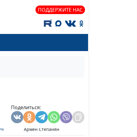
ПОДДЕРЖИТЕ НАС
Виталий Овчинников,
#8
ицепса
Армен Степанян
Виталий Овчинников,
#7
уди
Армен Степанян
Виталий Овчинников,
#6
Поделиться:
г
Армен Степанян
Виталий Овчинников,
#5
еч
Армен Степанян