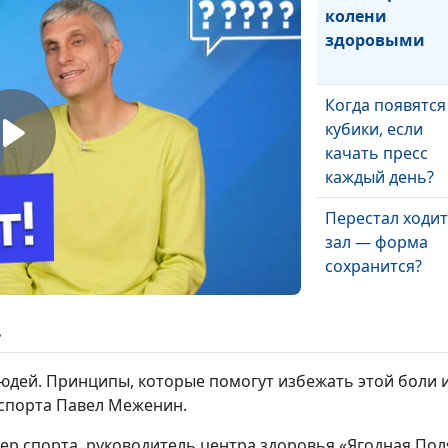
колени
здоровыми
Когда появятся
кубики, если
качать пресс
каждый день?
Перестал ходит
зал — форма
сохранится?
Как быстро
ь
накачать мыш
людей. Принципы, которые помогут избежать этой боли 
 спорта Павел Меженин.
Какая привычк
тер спорта, руководитель центра здоровья «Ягодная Пол