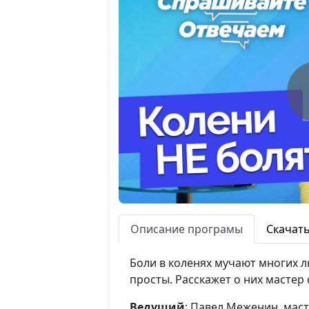
Описание програмы
Скачат
Боли в коленях мучают многих 
просты. Расскажет о них мастер
Ведущий
: Павел Меженин, мас