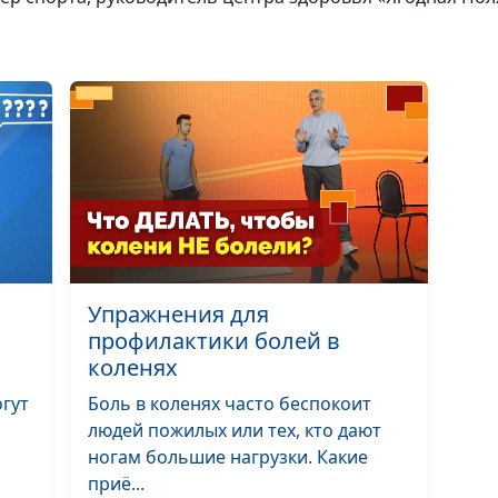
самая главная 
здоровья?
Как вегану
рассчитать
количество
бобовых, чтоб
получать
достаточно бе
Как ускорить
Упражнения для
метаболизм
профилактики болей в
коленях
гут
Боль в коленях часто беспокоит
людей пожилых или тех, кто дают
ногам большие нагрузки. Какие
Может ли быть
приё...