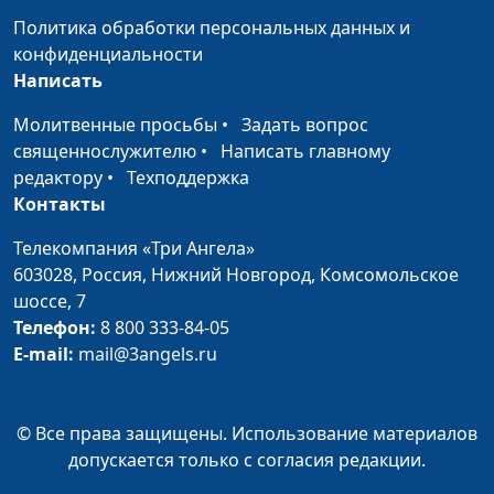
Политика обработки персональных данных и
Против астмы и
Андрей Прокопьев, магистр
#130
конфиденциальности
экземы
общественного
Написать
здравоохранения
Молитвенные просьбы
•
Задать вопрос
Мужское
Андрей Прокопьев, магистр
#129
священнослужителю
•
Написать главному
здоровье
общественного
редактору
•
Техподдержка
здравоохранения
Контакты
Что препятствует
Андрей Прокопьев, магистр
#128
Телекомпания «Три Ангела»
болезням сердца?
общественного
603028,
Россия, Нижний Новгород,
Комсомольское
здравоохранения
шоссе, 7
Высыпайтесь на
Телефон:
8 800 333-84-05
Андрей Прокопьев, магистр
#127
здоровье
E-mail:
mail@3angels.ru
общественного
здравоохранения
Солнце или
Андрей Прокопьев, магистр
#126
© Все права защищены. Использование материалов
солярий?
общественного
допускается только с согласия редакции.
здравоохранения