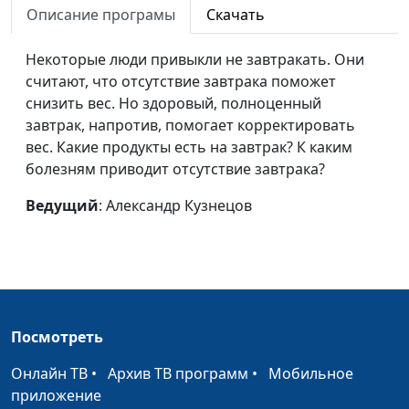
Описание програмы
Скачать
Раннее курение -
Андрей Прокопьев, магистр
#135
ранняя смерть
общественного
Некоторые люди привыкли не завтракать. Они
здравоохранения
считают, что отсутствие завтрака поможет
снизить вес. Но здоровый, полноценный
Кормление
Андрей Прокопьев, магистр
#134
завтрак, напротив, помогает корректировать
грудью и индекс
общественного
вес. Какие продукты есть на завтрак? К каким
массы тела
здравоохранения
болезням приводит отсутствие завтрака?
Идеальное
Андрей Прокопьев, магистр
#133
Ведущий
: Александр Кузнецов
питание
общественного
здравоохранения
Завтрак для
Андрей Прокопьев, магистр
#132
сердца
общественного
здравоохранения
Посмотреть
Диета против рака
Андрей Прокопьев, магистр
#131
Онлайн ТВ
•
Архив ТВ программ
•
Мобильное
общественного
приложение
здравоохранения