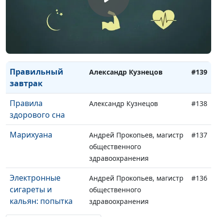
спорта
Зачем нужны
Павел Меженин,
#140
мышцы?
инструктор ЗОЖ, мастер
спорта
Правильный
Александр Кузнецов
#139
завтрак
Правила
Александр Кузнецов
#138
здорового сна
Марихуана
Андрей Прокопьев, магистр
#137
общественного
здравоохранения
Электронные
Андрей Прокопьев, магистр
#136
сигареты и
общественного
кальян: попытка
здравоохранения
отучить от табака