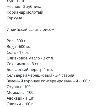
Лук - 1 шт.
соусом и ягодно-банановый
Шахназарян
Чеснок - 3 зубчика
коктейль
Кориандр молотый
Питы и омлет с кабачком
Арина
#99
Куркума
Воронина
Индийский салат с рисом
Медовые груши в слоёном
Арина
#98
тесте
Воронина
Рис - 300 г
Вода - 600 мл
Лазанья с грибами
Арина
#97
Соль - 1 ч.л.
Воронина
Оливковое масло - 3 ст.л.
Киш с брокколи
Сок лимона - 3 ст.л.
Арина
#96
Болгарский перец - 1 шт.
Воронина
Сельдерей черешковый - 3-4 стебля
Картофельный пирог и
Арина
#95
Зеленый горошек консервированный - 100 г
томатный смузи с базиликом
Воронина
Огурцы - 100 г
Морковь - 100 г
Зеленый крем-суп и чесночное
Арина
#94
Авокадо - 1 шт.
масло
Воронина
Оливки - 100 г