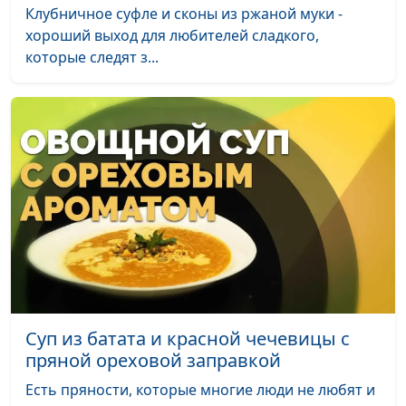
Клубничное суфле и сконы из ржаной муки -
Суп-пюре из сельдерея и салат
Елена
#80
хороший выход для любителей сладкого,
из свежих овощей с фасолью
Солдатова
которые следят з...
Овощной кугель и перуанский
Елена
#79
салат с киноа
Солдатова
Котлеты из овощей по–
Лариса
#78
немецки
Титовская
Конвертики из тонкого лаваша
Елена
#77
и тонизирующий смузи
Солдатова
Имбирный эль и печенье с
Елена
#76
шоколадом
Солдатова
"Изумрудный" торт
Лариса
#75
Суп из батата и красной чечевицы с
Титовская
пряной ореховой заправкой
Плов с горохом нут и салат с
Вероника
#74
Есть пряности, которые многие люди не любят и