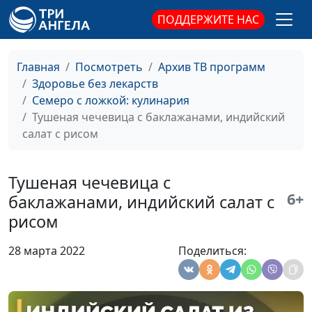
Чиа-пудинг со сливочной
Анжела
#119
ПОДДЕРЖИТЕ НАС
гранолой
Бузина
Фалафель в пите с соусом из
Вилина
#118
Главная
Посмотреть
Архив ТВ программ
тхины
Парфенова
Здоровье без лекарств
Семеро с ложкой: кулинария
Тофу по–китайски в кисло–
Юлия
#117
Тушеная чечевица с баклажанами, индийский
сладком соусе и стейки из тофу
Ключникова
салат с рисом
Морковные котлеты с
Юлия
#116
семечками и макароны с
Ключникова
Тушеная чечевица с
отрубями
6+
баклажанами, индийский салат с
Малиновый муссовый торт
Анжела
#115
рисом
Бузина
28 марта 2022
Поделиться:
Лимонные оладьи и творожок
Вилина
#114
из зеленой гречки
Парфенова
Быстрые плацинды
Вилина
#113