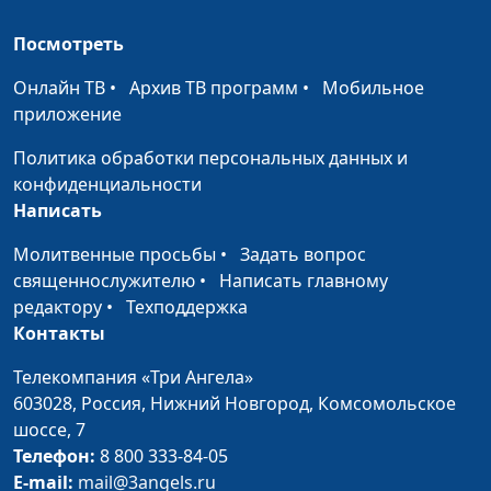
Сэндвичи с чечевичной
Диана
#39
Посмотреть
запеканкой
Лаишевцева
Онлайн ТВ
•
Архив ТВ программ
•
Мобильное
Рогалики с финиками и
Диана
#38
приложение
конфетки из киви
Лаишевцева
Политика обработки персональных данных и
Жингялов-хац (хлеб с зеленью)
Гегецик
#37
конфиденциальности
и салат с чечевицей
Шахназарян
Написать
Галета с грушей и чай со
Молитвенные просьбы
•
Задать вопрос
Светлана
#36
свежим тимьяном
священнослужителю
•
Написать главному
Доманская
редактору
•
Техподдержка
Бургеры с чечевицей
Дарья
#35
Контакты
Ржанова
Телекомпания «Три Ангела»
Банановые панкейки
Ольга
#34
603028,
Россия, Нижний Новгород,
Комсомольское
Паршакова
шоссе, 7
Телефон:
8 800 333-84-05
Бананово-кремовый десерт
Татьяна
#33
E-mail:
mail@3angels.ru