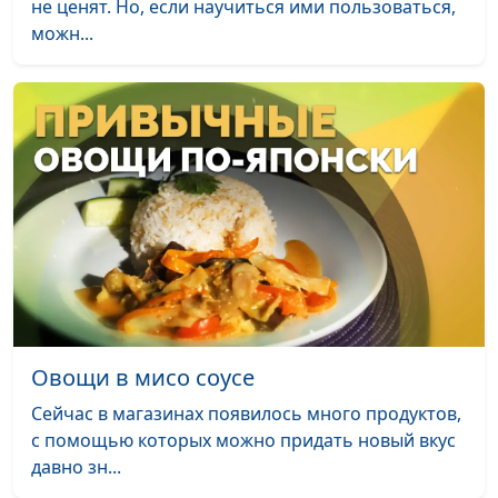
баклажанами
Вавилова
не ценят. Но, если научиться ими пользоваться,
можн...
Овсяно-кокосовое печенье и
Вероника
#73
миндальное молоко
Вавилова
Пасуц толма
Мариам
#72
Амирян
Суп «Крчик» и яичница с
Мариам
#71
помидорами и сыром
Амирян
Тыквенный тарт
Елена
#70
Солдатова
Торт-мороженое тирамису и
Вероника
#69
чай из мяты с апельсином
Вавилова
Овощи в мисо соусе
Нутовые орешки,
Вероника
#68
Сейчас в магазинах появилось много продуктов,
апельсиновые трюфели,
Вавилова
с помощью которых можно придать новый вкус
клубничный мохито
давно зн...