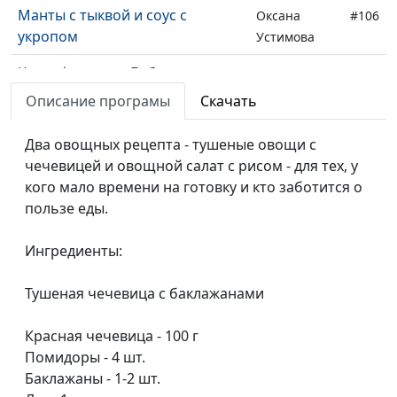
Манты с тыквой и соус с
Оксана
#106
укропом
Устимова
Картофельная «Бабка» и
Елена
#105
сметанный соус с томатами
Пацукевич
Описание програмы
Скачать
Капустно-грибной гратен и
Анжела
#104
Два овощных рецепта - тушеные овощи с
зелёный салат с клубникой и
Бузина
чечевицей и овощной салат с рисом - для тех, у
авокадо
кого мало времени на готовку и кто заботится о
пользе еды.
Вегетарианская уха и салат с
Юлия
#103
апельсином
Лупашина
Ингредиенты:
Хачапури по-аджарски
Арина
#102
Воронина
Тушеная чечевица с баклажанами
Творожники с бананом и
Гегецик
#101
Красная чечевица - 100 г
конфетки из киви с орехами
Шахназарян
Помидоры - 4 шт.
Баклажаны - 1-2 шт.
Ризотто с авокадо и соевым
Гегецик
#100