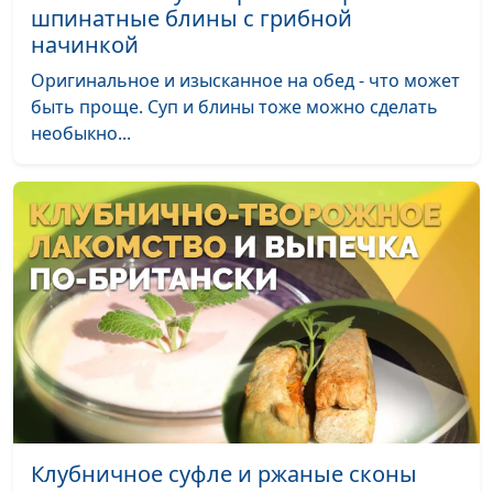
Картофельные ньокки с
Лариса
#87
шпинатные блины с грибной
грибами
Титовская
начинкой
Картофельно-грибной пирог
Вилина
#86
Оригинальное и изысканное на обед - что может
Парфенова
быть проще. Суп и блины тоже можно сделать
необыкно...
Грушевый пирог
Лариса
#85
Титовская
Греческий пирог «Бугаца»
Ольга
#84
Феофанова
Суп из батата и красной
Анжела
#83
чечевицы с пряной ореховой
Бузина
заправкой
Томатный суп с нутом и
Анжела
#82
брокколи, морковные палочки
Бузина
Овощной штрудель
Анжела
#81
Клубничное суфле и ржаные сконы
Бузина