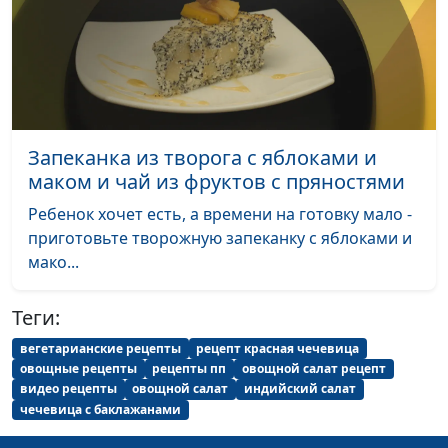
Тефтели из чечевицы
Гегецик
#46
Шахназарян
Сладкий плов и бутербродики с
Гегецик
#45
авокадо
Шахназарян
Слоеные китайские лепешки
Татьяна
#44
Запеканка из творога с яблоками и
Тимонина
маком и чай из фруктов с пряностями
Фунчоза с овощами салат из
Татьяна
#43
Ребенок хочет есть, а времени на готовку мало -
помидоров с грецкими
Тимонина
приготовьте творожную запеканку с яблоками и
орехами
мако...
Морковный тортик и коктейль
Татьяна
#42
из клюквы с фруктами
Тимонина
Теги:
вегетарианские рецепты
рецепт красная чечевица
Ягодный тарт
Светлана
#41
овощные рецепты
рецепты пп
овощной салат рецепт
Доманская
видео рецепты
овощной салат
индийский салат
чечевица с баклажанами
Хапама и напиток с мятой и
Гегецик
#40
базиликом
Шахназарян