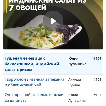
Парфенова
Булгур-пилав и закуска из
Оксана
#112
зеленой фасоли по-турецки
Устимова
Цитрусовый перевернутый
Елена
#111
пирог
Пацукевич
Холодник и сырный салат-
Юлия
#110
намазка на хлеб
Лупашина
Тушеная чечевица с
Юлия
#109
баклажанами, индийский
Лупашина
салат с рисом
Творожно-тыквенная запеканка
Анжела
#108
и облепиховый чай
Бузина
Суп с красной фасолью и пхали
Юлия
#107
из шпината
Лупашина