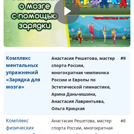
Комплекс
Анастасия Решетова, мастер
#10
ментальных
спорта России, многократная
упражнений «1
чемпионка России и Европы
сентября»
по Эстетической гимнастике,
Арина Даньчишина,
Анастасия Лаврентьева,
Ольга Крицкая
Комплекс
Анастасия Решетова, мастер
#9
ментальных
спорта России,
упражнений
многократная чемпионка
«Зарядка для
России и Европы по
мозга»
Эстетической гимнастике,
Арина Даньчишина,
Анастасия Лаврентьева,
Ольга Крицкая
Комплекс
Анастасия Решетова, мастер
#8
физических
спорта России, многократная