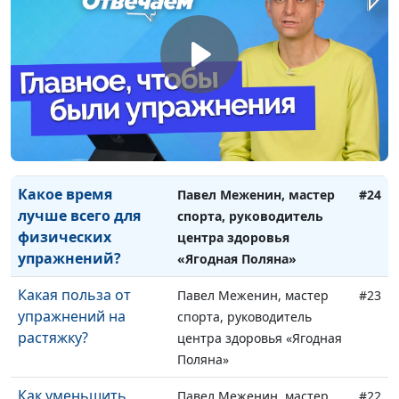
возрасте 60+
спорта, руководитель
работы в огороде?
центра здоровья «Ягодная
Поляна»
Как правильно
Павел Меженин, мастер
#25
дышать во время
спорта, руководитель
физических
центра здоровья «Ягодная
упражнений
Поляна»
Какое время
Павел Меженин, мастер
#24
лучше всего для
спорта, руководитель
физических
центра здоровья
упражнений?
«Ягодная Поляна»
Какая польза от
Павел Меженин, мастер
#23
упражнений на
спорта, руководитель
растяжку?
центра здоровья «Ягодная
Поляна»
Как уменьшить
Павел Меженин, мастер
#22