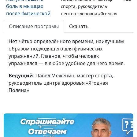
боль в мышцах
спорта, руководитель
после физической
центра здоровья «Ягодная
нагрузки?
Поляна»
Описание програмы
Скачать
Зачем нужны
Павел Меженин, мастер
#21
силовые
Нет чётко определённого времени, наилучшим
спорта, руководитель
тренировки?
образом подходящего для физических
центра здоровья «Ягодная
упражнений. Главное, чтобы человек
Поляна»
упражнялся — в любое удобное для него время.
Как поддерживать
Павел Меженин, мастер
#20
себя в форме при
Ведущий
: Павел Меженин, мастер спорта,
спорта, руководитель
сидячем образе
руководитель центра здоровья «Ягодная
центра здоровья «Ягодная
жизни?
Поляна»
Поляна»
Что делать, если
Павел Меженин, мастер
#19
«сорвал спину»
спорта, руководитель
центра здоровья «Ягодная
Поляна»
Как сохранить