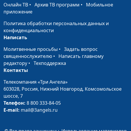
инсульт из-за
Онлайн ТВ
•
Архив ТВ программ
•
Мобильное
специалист по
неправильного
приложение
модификации образа
питания?
жизни и
Политика обработки персональных данных и
немедикаментозному
конфиденциальности
оздоровлению
Написать
Как понять, что
Мария Бородеева,
#10
Молитвенные просьбы
•
Задать вопрос
пора чистить
специалист по
священнослужителю
•
Написать главному
организм
модификации образа
редактору
•
Техподдержка
жизни и
Контакты
немедикаментозному
оздоровлению
Телекомпания «Три Ангела»
603028,
Россия, Нижний Новгород,
Комсомольское
Могут ли
Мария Бородеева,
#9
шоссе, 7
образовываться
специалист по
Телефон:
8 800 333-84-05
раковые клетки из-
модификации образа
E-mail:
mail@3angels.ru
за неправильного
жизни и
питания?
немедикаментозному
оздоровлению
© Все права защищены. Использование материалов