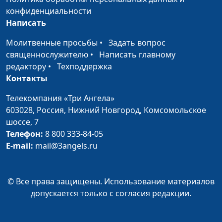
здоровье. Как
бизнес-тренер, Иван
конфиденциальности
изменить свое
Соклаков, психолог;
Написать
мышление?
Мария Вачева,
Молитвенные просьбы
•
Задать вопрос
психолог; Айгуль
священнослужителю
•
Написать главному
Иншакова, психолог, арт
редактору
•
Техподдержка
- терапевт, тренер
Контакты
личностного роста
Телекомпания «Три Ангела»
Эмоциональное
Руслан Ларин, психолог,
#91
603028,
здоровье. Почему
Россия, Нижний Новгород,
Комсомольское
бизнес-тренер, Иван
шоссе, 7
образ жизни важен
Соклаков, психолог;
Телефон:
для эмоционального
8 800 333-84-05
Мария Вачева,
E-mail:
здоровья?
mail@3angels.ru
психолог; Айгуль
Иншакова, психолог, арт
- терапевт, тренер
© Все права защищены. Использование материалов
личностного роста
допускается только с согласия редакции.
Эмоциональное
Руслан Ларин, психолог,
#90
здоровье. Чем нам
бизнес-тренер, Иван