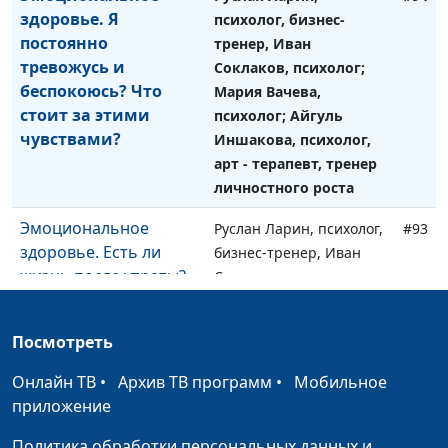
здоровье. Я
психолог, бизнес-
постоянно
тренер, Иван
тревожусь и
Соклаков, психолог;
беспокоюсь? Что
Мария Вачева,
стоит за этими
психолог; Айгуль
чувствами?
Иншакова, психолог,
арт - терапевт, тренер
личностного роста
Эмоциональное
Руслан Ларин, психолог,
#93
здоровье. Есть ли
бизнес-тренер, Иван
жизнь после утраты?
Соклаков, психолог;
Мария Вачева,
психолог; Айгуль
Посмотреть
Иншакова, психолог, арт
- терапевт, тренер
Онлайн ТВ
•
Архив ТВ программ
•
Мобильное
личностного роста
приложение
Эмоциональное
Руслан Ларин, психолог,
#92
Политика обработки персональных данных и