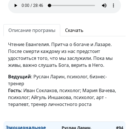
Эмоциональное
Руслан Ларин, психолог,
#96
здоровье. Как
бизнес-тренер, Иван
самооценка влияет на
Соклаков, психолог;
эмоциональное
Мария Вачева,
Описание програмы
Скачать
здоровье?
психолог; Айгуль
Иншакова, психолог, арт
Чтение Евангелия. Притча о богаче и Лазаре.
- терапевт, тренер
После смерти каждому из нас предстоит
личностного роста
удостоиться того, что мы заслужили. Пока мы
живы, важно слушать Бога, верить в Него.
Эмоциональное
Руслан Ларин, психолог,
#95
здоровье. Как
бизнес-тренер, Иван
Ведущий
: Руслан Ларин, психолог, бизнес-
восстановить
Соклаков, психолог;
тренер
мотивацию и
Мария Вачева,
Гость
: Иван Соклаков, психолог; Мария Вачева,
продуктивность?
психолог; Айгуль
психолог; Айгуль Иншакова, психолог, арт -
Иншакова, психолог, арт
терапевт, тренер личностного роста
- терапевт, тренер
личностного роста
Эмоциональное
Руслан Ларин,
#94