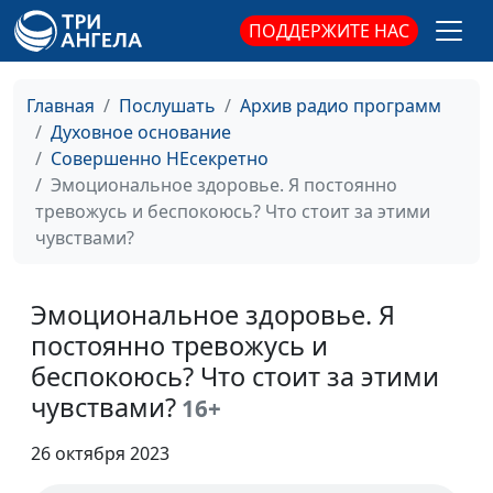
личностного роста
ПОДДЕРЖИТЕ НАС
Эмоциональное
Руслан Ларин, психолог,
#98
здоровье. Как
бизнес-тренер, Иван
Главная
Послушать
Архив радио программ
оптимизировать свой
Соклаков, психолог;
Духовное основание
мозг?
Мария Вачева,
Совершенно НЕсекретно
психолог; Айгуль
Эмоциональное здоровье. Я постоянно
Иншакова, психолог, арт
тревожусь и беспокоюсь? Что стоит за этими
- терапевт, тренер
чувствами?
личностного роста
Эмоциональное
Руслан Ларин, психолог,
#97
Эмоциональное здоровье. Я
здоровье. Как в семье
бизнес-тренер, Иван
постоянно тревожусь и
оставаться
Соклаков, психолог;
эмоционально
беспокоюсь? Что стоит за этими
Мария Вачева,
здоровым?
психолог; Айгуль
чувствами?
16+
Иншакова, психолог, арт
- терапевт, тренер
26 октября 2023
личностного роста