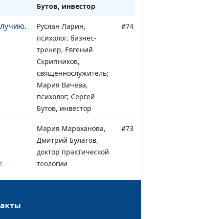
Бутов, инвестор
олучию.
Руслан Ларин,
#74
психолог, бизнес-
тренер, Евгений
Скрипников,
священнослужитель;
Мария Вачева,
психолог; Сергей
Бутов, инвестор
Мария Мараханова,
#73
Дмитрий Булатов,
доктор практической
е
теологии
Мария Мараханова,
#72
такты
 Уровни
Дмитрий Булатов,
доктор практической