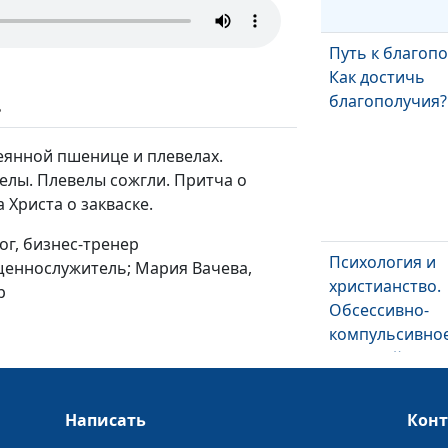
Путь к благоп
Как достичь
благополучия?
ь
еянной пшенице и плевелах.
елы. Плевелы сожгли. Притча о
 Христа о закваске.
ог, бизнес-тренер
Психология и
ященнослужитель; Мария Вачева,
христианство.
р
Обсессивно-
компульсивно
расстройство
Психология и
Написать
Кон
христианство.
организации