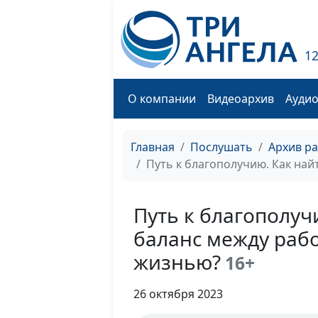
1
О компании
Видеоархив
Ауди
Главная
Послушать
Архив р
Путь к благополучию. Как на
Путь к благополуч
баланс между раб
жизнью?
16+
26 октября 2023