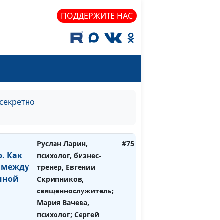
психолог; Сергей
ПОДДЕРЖИТЕ НАС
Бутов, инвестор
олучию.
Руслан Ларин,
#76
ое
психолог, бизнес-
ет на
тренер, Евгений
учие?
Скрипников,
священнослужитель;
Мария Вачева,
секретно
психолог; Сергей
Бутов, инвестор
Руслан Ларин,
#75
. Как
психолог, бизнес-
 между
тренер, Евгений
чной
Скрипников,
священнослужитель;
Мария Вачева,
психолог; Сергей