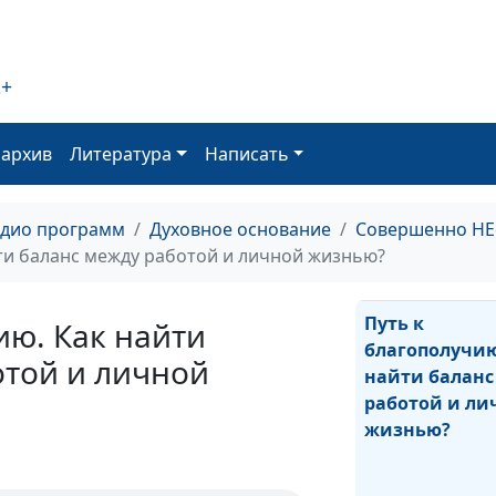
2+
Путь к благоп
Как психическ
здоровье влия
оархив
Литература
Написать
наше благопол
адио программ
Духовное основание
Совершенно НЕ
йти баланс между работой и личной жизнью?
Путь к
ию. Как найти
благополучию
отой и личной
найти баланс
работой и ли
жизнью?