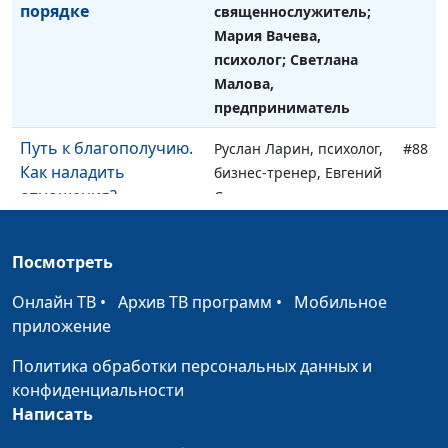
порядке
священнослужитель;
Мария Вачева,
психолог; Светлана
Малова,
предприниматель
Путь к благополучию.
Руслан Ларин, психолог,
#88
Как наладить
бизнес-тренер, Евгений
отношения?
Скрипников,
священнослужитель;
Мария Вачева,
Посмотреть
психолог; Светлана
Малова,
Онлайн ТВ
•
Архив ТВ программ
•
Мобильное
предприниматель
приложение
Путь к благополучию.
Руслан Ларин, психолог,
#87
Политика обработки персональных данных и
Духовность и религия:
бизнес-тренер, Евгений
конфиденциальности
одно и то же?
Скрипников,
Написать
священнослужитель;