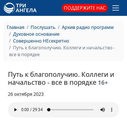
жизнь после утраты?
Соклаков, психолог;
ПОДДЕРЖИТЕ НАС
Мария Вачева,
психолог; Айгуль
Главная
Послушать
Архив радио программ
Иншакова, психолог, арт
Духовное основание
- терапевт, тренер
Совершенно НЕсекретно
личностного роста
Путь к благополучию. Коллеги и начальство -
Эмоциональное
Руслан Ларин, психолог,
#92
все в порядке
здоровье. Как
бизнес-тренер, Иван
изменить свое
Соклаков, психолог;
мышление?
Путь к благополучию. Коллеги и
Мария Вачева,
психолог; Айгуль
начальство - все в порядке
16+
Иншакова, психолог, арт
- терапевт, тренер
26 октября 2023
личностного роста
Эмоциональное
Руслан Ларин, психолог,
#91
здоровье. Почему
бизнес-тренер, Иван
образ жизни важен
Соклаков, психолог;