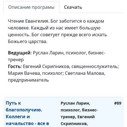
для эмоционального
Мария Вачева,
Описание програмы
Скачать
здоровья?
психолог; Айгуль
Иншакова, психолог, арт
Чтение Евангелия. Бог заботится о каждом
- терапевт, тренер
человеке. Каждый из нас имеет большую
личностного роста
ценность. Бог советует прежде всего искать
Божьего царства.
Эмоциональное
Руслан Ларин, психолог,
#90
здоровье. Чем нам
бизнес-тренер, Иван
Ведущий
: Руслан Ларин, психолог, бизнес-
грозит
Соклаков, психолог;
тренер
эмоциональное
Мария Вачева,
Гость
: Евгений Скрипников, священнослужитель;
истощение?
психолог; Айгуль
Мария Вачева, психолог; Светлана Малова,
Иншакова, психолог, арт
предприниматель
- терапевт, тренер
личностного роста
Путь к
Руслан Ларин,
#89
благополучию.
психолог, бизнес-
Коллеги и
тренер, Евгений
начальство - все в
Скрипников,